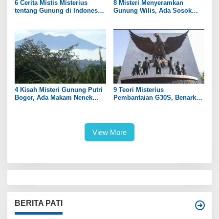
6 Cerita Mistis Misterius
8 Misteri Menyeramkan
tentang Gunung di Indonesia
Gunung Wilis, Ada Sosok
yang Masih Menyimpan Teka-
Putri Kerajaan?
Teki
4 Kisah Misteri Gunung Putri
9 Teori Misterius
Bogor, Ada Makam Nenek
Pembantaian G30S, Benarkah
Prabu Siliwangi
PKI Dalangnya?
View More
BERITA PATI