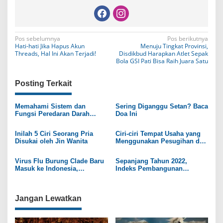
N
Pos sebelumnya
Pos berikutnya
Hati-hati Jika Hapus Akun
Menuju Tingkat Provinsi,
a
Threads, Hal Ini Akan Terjadi!
Disdikbud Harapkan Atlet Sepak
Bola GSI Pati Bisa Raih Juara Satu
v
i
Posting Terkait
g
Memahami Sistem dan
Sering Diganggu Setan? Baca
a
Fungsi Peredaran Darah
Doa Ini
Manusia
s
Inilah 5 Ciri Seorang Pria
Ciri-ciri Tempat Usaha yang
i
Disukai oleh Jin Wanita
Menggunakan Pesugihan dan
Penglaris Jin
p
Virus Flu Burung Clade Baru
Sepanjang Tahun 2022,
o
Masuk ke Indonesia,
Indeks Pembangunan
Kemenkes: Belum Ada
Manusia di Rembang Naik
s
Laporan Penularan ke
Signifikan
Manusia
Jangan Lewatkan