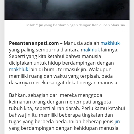
i
n
g
a
n
d
Inilah 5 Jin yang Berdampingan dengan Kehidupan Manusia
e
n
g
Pesantenanpati.com
– Manusia adalah
makhluk
a
n
yang paling sempurna diantara
makhluk
lainnya.
K
Seperti yang kita ketahui bahwa manusia
e
h
diciptakan untuk hidup berdampingan dengan
i
makhluk
lain di bumi, termasuk jin. Walaupun
d
u
memiliki ruang dan waktu yang terpisah, pada
p
dasarnya mereka sangat dekat dengan manusia.
a
n
M
Bahkan, sebagian dari mereka menggoda
a
keimanan orang dengan menempati anggota
n
u
tubuh kita, seperti aliran darah. Perlu kamu ketahui
s
bahwa jin itu memiliki beberapa tingkatan dan
i
a
tugas yang berbeda-beda. Inilah beberap jenis
jin
yang berdampingan dengan kehidupan manusia.