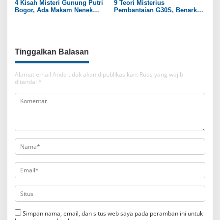
4 Kisah Misteri Gunung Putri
9 Teori Misterius
Bogor, Ada Makam Nenek
Pembantaian G30S, Benarkah
Prabu Siliwangi
PKI Dalangnya?
Tinggalkan Balasan
Alamat email Anda tidak akan dipublikasikan.
Ruas yang wajib
ditandai
*
Simpan nama, email, dan situs web saya pada peramban ini untuk