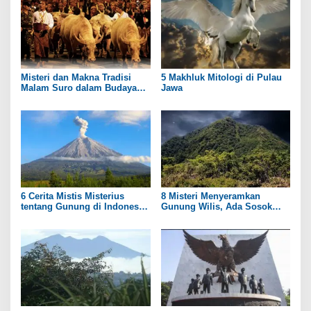
Misteri dan Makna Tradisi
5 Makhluk Mitologi di Pulau
Malam Suro dalam Budaya
Jawa
Jawa
6 Cerita Mistis Misterius
8 Misteri Menyeramkan
tentang Gunung di Indonesia
Gunung Wilis, Ada Sosok
yang Masih Menyimpan Teka-
Putri Kerajaan?
Teki