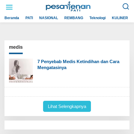
L
e
w
a
Beranda
PATI
NASIONAL
REMBANG
Teknologi
KULINER
t
i
k
e
k
o
n
medis
t
e
n
7 Penyebab Medis Ketindihan dan Cara
Mengatasinya
Lihat Selengkapnya