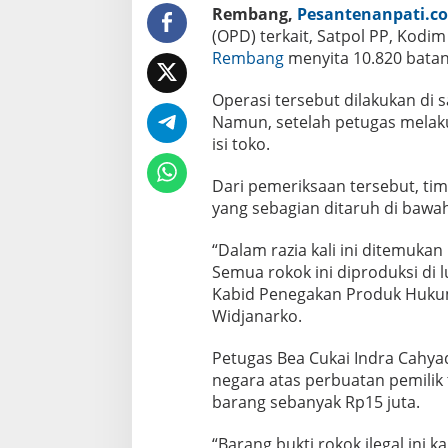
b
Rembang,
Pesantenanpati.c
a
(OPD) terkait, Satpol PP, Kodi
n
g
Rembang
menyita 10.820 bata
Operasi tersebut dilakukan di 
Namun, setelah petugas melak
isi toko.
Dari pemeriksaan tersebut, ti
yang sebagian ditaruh di bawa
“Dalam razia kali ini ditemukan
Semua rokok ini diproduksi di l
Kabid Penegakan Produk Huku
Widjanarko.
Petugas Bea Cukai Indra Cahya
negara atas perbuatan pemilik 
barang sebanyak Rp15 juta.
“Barang bukti rokok ilegal ini 