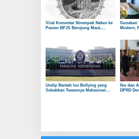
Viral Komentar Nirempati Nakes ke
Gunakan 
Pasien BPJS Berujung Maut,
Modern, P
Menkes: Hati Saya Sedih dan
di Remba
Merasa Gagal
Undip Bantah Isu Bullying yang
Ibu dan A
Sebabkan Tewasnya Mahasiswi
DPRD Dem
Kedokteran