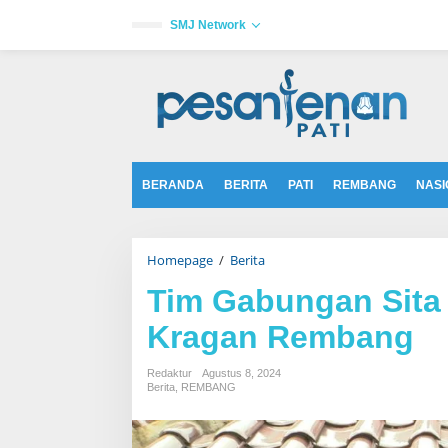
L
e
SMJ Network
w
a
tutup
t
i
k
e
k
o
n
t
BERANDA
BERITA
PATI
REMBANG
NASI
e
n
Homepage
/
Berita
T
i
m
Tim Gabungan Sita 
G
a
Kragan Rembang
b
u
n
Redaktur
Agustus 8, 2024
g
Berita
,
REMBANG
a
n
S
i