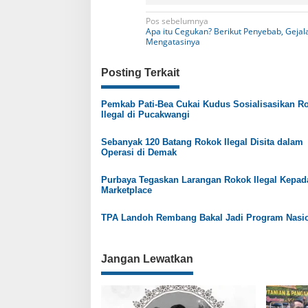
N
Pos sebelumnya
Apa itu Cegukan? Berikut Penyebab, Gejal
a
Mengatasinya
v
Posting Terkait
i
g
Pemkab Pati-Bea Cukai Kudus Sosialisasikan R
Ilegal di Pucakwangi
a
s
Sebanyak 120 Batang Rokok Ilegal Disita dalam
Operasi di Demak
i
p
Purbaya Tegaskan Larangan Rokok Ilegal Kepad
Marketplace
o
s
TPA Landoh Rembang Bakal Jadi Program Nasi
Jangan Lewatkan