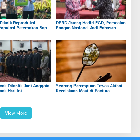
Teknik Reproduksi
DPRD Jateng Hadiri FGD, Persoalan
opulasi Peternakan Sapi
Pangan Nasional Jadi Bahasan
ng Capai 100 Ribu Ekor
nak Dilantik Jadi Anggota
Seorang Perempuan Tewas Akibat
ak Hari Ini
Kecelakaan Maut di Pantura
View More