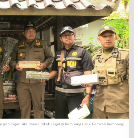
m gabungan sita ribuan rokok ilegal di Rembang (Dok. Pemkab Rembang)