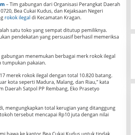
om
– Tim gabungan dari Organisasi Perangkat Daerah
m 0720, Bea Cukai Kudus, dan Kejaksaan Negeri
ng
rokok ilegal
di Kecamatan Kragan.
salah satu toko yang sempat ditutup pemiliknya.
ukan pendekatan yang persuasif berhasil memeriksa
m gabungan menemukan berbagai merk rokok ilegal
h tumpukan pakaian.
 17 merek rokok ilegal dengan total 10.820 batang.
uar kota seperti Madura, Malang, dan Riau,” kata
m Daerah Satpol PP Rembang, Eko Prasetyo
di, mengungkapkan total kerugian yang ditanggung
tokoh tersebut mencapai Rp10 juta dengan nilai
kami bawa ke kantor Bea Cukai Kudus untuk tindak