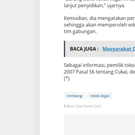
lanjut penyidikan,” ujarnya.
Kemudian, dia mengatakan penju
sehingga akan memperoleh eduka
tim gabungan.
BACA JUGA :
Masyarakat D
Sebagai informasi, pemilik t
2007 Pasal 56 tentang Cukai, 
(*)
rembang
rokok ilegal
Editor: Lisa Asma Uun