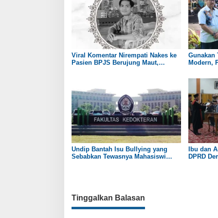
Viral Komentar Nirempati Nakes ke
Gunakan 
Pasien BPJS Berujung Maut,
Modern, P
Menkes: Hati Saya Sedih dan
di Remba
Merasa Gagal
Undip Bantah Isu Bullying yang
Ibu dan A
Sebabkan Tewasnya Mahasiswi
DPRD Dem
Kedokteran
Tinggalkan Balasan