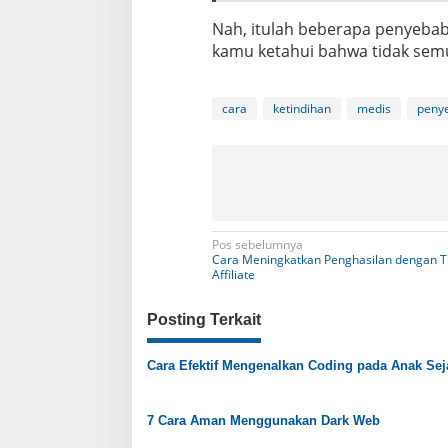
Nah, itulah beberapa penyebab
kamu ketahui bahwa tidak semu
cara
ketindihan
medis
peny
N
Pos sebelumnya
Cara Meningkatkan Penghasilan dengan T
a
Affiliate
v
Posting Terkait
i
g
Cara Efektif Mengenalkan Coding pada Anak Sej
a
s
7 Cara Aman Menggunakan Dark Web
i