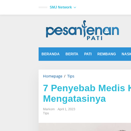
L
e
SMJ Network
w
a
tutup
t
i
k
e
k
o
n
t
BERANDA
BERITA
PATI
REMBANG
NASI
e
n
Homepage
/
Tips
7
P
e
7 Penyebab Medis 
n
y
Mengatasinya
e
b
a
Markom
April 1, 2023
b
Tips
M
e
d
i