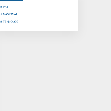
# PATI
# NASIONAL
# TEKNOLOGI