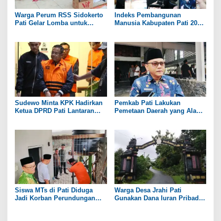
Warga Perum RSS Sidokerto
Indeks Pembangunan
Pati Gelar Lomba untuk
Manusia Kabupaten Pati 2025
Rayakan HUT RI ke-81
Capai 74,98 Persen
Sudewo Minta KPK Hadirkan
Pemkab Pati Lakukan
Ketua DPRD Pati Lantaran
Pemetaan Daerah yang Alami
Namanya Disebut oleh Saksi
Kekeringan
Siswa MTs di Pati Diduga
Warga Desa Jrahi Pati
Jadi Korban Perundungan
Gunakan Dana Iuran Pribadi
hingga Jari Tangan Putus
untuk Perbaiki Jalan Utama