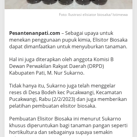
i
m
i
Foto: Ilustrasi elisiator biosaka/ Istimewa
a
d
e
n
Pesantenanpati.com
– Sebagai upaya untuk
g
menekan penggunaan pupuk kimia, Elisitor Biosaka
a
n
dapat dimanfaatkan untuk menyuburkan tanaman.
E
l
i
Hal ini juga diterapkan oleh anggota Komisi B
s
Dewan Perwakilan Rakyat Daerah (DRPD)
i
t
Kabupaten Pati, M. Nur Sukarno.
o
r
Tidak hanya itu, Sukarno juga telah menggelar
B
i
reses di Desa Bodeh kec Pucakwangi, Kecamatan
o
Pucakwangi, Rabu (2/2/2023) dan juga memberikan
s
a
pelatihan pembuatan elisitor biosaka.
k
a
Pembuatan Elisitor Biosaka ini menurut Sukarno
khusus diperuntukan bagi tanaman pangan seperti
hortikultura dan sebagainya supaya semakin