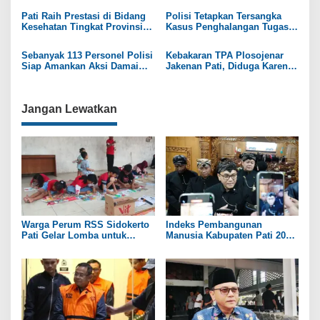
Rp30 Juta
p
Pati Raih Prestasi di Bidang
Polisi Tetapkan Tersangka
Kesehatan Tingkat Provinsi
Kasus Penghalangan Tugas
o
dan Nasional
Wartawan Saat Liput di DPRD
Pati
s
Sebanyak 113 Personel Polisi
Kebakaran TPA Plosojenar
Siap Amankan Aksi Damai
Jakenan Pati, Diduga Karena
1.000 Lilin di Pati
Korek Api Meledak
Jangan Lewatkan
Warga Perum RSS Sidokerto
Indeks Pembangunan
Pati Gelar Lomba untuk
Manusia Kabupaten Pati 2025
Rayakan HUT RI ke-81
Capai 74,98 Persen