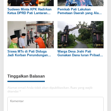
Sudewo Minta KPK Hadirkan
Pemkab Pati Lakukan
Ketua DPRD Pati Lantaran
Pemetaan Daerah yang Alami
Namanya Disebut oleh Saksi
Kekeringan
Siswa MTs di Pati Diduga
Warga Desa Jrahi Pati
Jadi Korban Perundungan
Gunakan Dana Iuran Pribadi
hingga Jari Tangan Putus
untuk Perbaiki Jalan Utama
Tinggalkan Balasan
Alamat email Anda tidak akan dipublikasikan.
Ruas yang wajib
ditandai
*