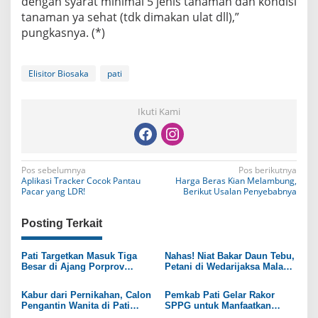
dengan syarat minimal 5 jenis tanaman dan kondisi
tanaman ya sehat (tdk dimakan ulat dll),”
pungkasnya. (*)
Elisitor Biosaka
pati
Ikuti Kami
N
Pos sebelumnya
Pos berikutnya
Aplikasi Tracker Cocok Pantau
Harga Beras Kian Melambung,
a
Pacar yang LDR!
Berikut Usalan Penyebabnya
v
Posting Terkait
i
g
Pati Targetkan Masuk Tiga
Nahas! Niat Bakar Daun Tebu,
Besar di Ajang Porprov
Petani di Wedarijaksa Malah
a
Jateng 2026
Ikut Terbakar
s
Kabur dari Pernikahan, Calon
Pemkab Pati Gelar Rakor
Pengantin Wanita di Pati
SPPG untuk Manfaatkan
i
Berakhir Diminta Ganti Rugi
Produk Lokal