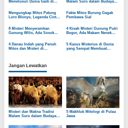
Menelusuri Dunia Gaib di
Malam Suro dalam Budaya
a
Hutan Jawa Timur
Jawa
s
Mengungkap Mitos Patung
Fakta Mitos Burung Gagak
Loro Blonyo, Legenda Cinta
Pembawa Sial
i
Abadi
p
8 Misteri Menyeramkan
4 Kisah Misteri Gunung Putri
Gunung Wilis, Ada Sosok
Bogor, Ada Makam Nenek
o
Putri Kerajaan?
Prabu Siliwangi
s
4 Danau Indah yang Penuh
5 Kasus Misterius di Dunia
Mitos dan Misteri di
yang Sempat Membuat
Indonesia
Bingung Banyak Pihak
Akhirnya Dapat Terpecahkan
Jangan Lewatkan
Misteri dan Makna Tradisi
5 Makhluk Mitologi di Pulau
Malam Suro dalam Budaya
Jawa
Jawa