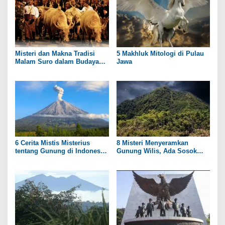
Misteri dan Makna Tradisi
5 Makhluk Mitologi di Pulau
Malam Suro dalam Budaya
Jawa
Jawa
6 Cerita Mistis Misterius
8 Misteri Menyeramkan
tentang Gunung di Indonesia
Gunung Wilis, Ada Sosok
yang Masih Menyimpan Teka-
Putri Kerajaan?
Teki