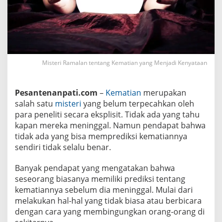
K
e
m
a
t
i
a
n
Misteri Ramalan tentang Kematian yang Menjadi Kenyataan
y
a
n
g
Pesantenanpati.com
–
Kematian
merupakan
M
e
salah satu
misteri
yang belum terpecahkan oleh
n
para peneliti secara eksplisit. Tidak ada yang tahu
j
a
kapan mereka meninggal. Namun pendapat bahwa
d
tidak ada yang bisa memprediksi kematiannya
i
K
sendiri tidak selalu benar.
e
n
Banyak pendapat yang mengatakan bahwa
y
a
seseorang biasanya memiliki prediksi tentang
t
kematiannya sebelum dia meninggal. Mulai dari
a
a
melakukan hal-hal yang tidak biasa atau berbicara
n
dengan cara yang membingungkan orang-orang di