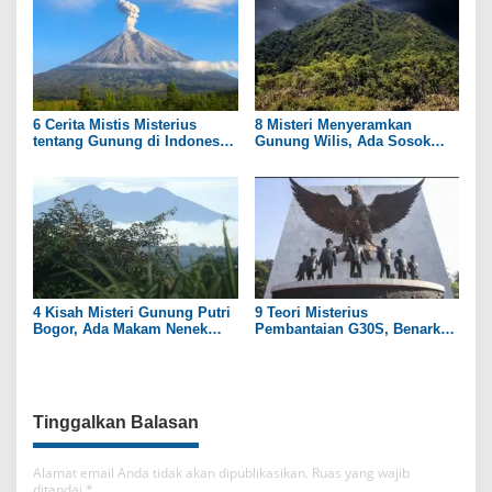
6 Cerita Mistis Misterius
8 Misteri Menyeramkan
tentang Gunung di Indonesia
Gunung Wilis, Ada Sosok
yang Masih Menyimpan Teka-
Putri Kerajaan?
Teki
4 Kisah Misteri Gunung Putri
9 Teori Misterius
Bogor, Ada Makam Nenek
Pembantaian G30S, Benarkah
Prabu Siliwangi
PKI Dalangnya?
Tinggalkan Balasan
Alamat email Anda tidak akan dipublikasikan.
Ruas yang wajib
ditandai
*