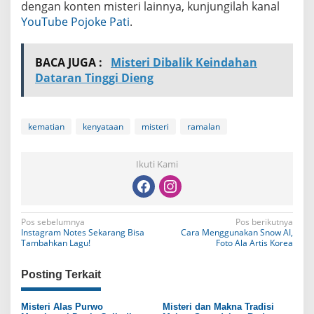
dengan konten misteri lainnya, kunjungilah kanal
YouTube Pojoke Pati
.
BACA JUGA :
Misteri Dibalik Keindahan
Dataran Tinggi Dieng
kematian
kenyataan
misteri
ramalan
Ikuti Kami
N
Pos sebelumnya
Pos berikutnya
Instagram Notes Sekarang Bisa
Cara Menggunakan Snow AI,
a
Tambahkan Lagu!
Foto Ala Artis Korea
v
Posting Terkait
i
g
Misteri Alas Purwo
Misteri dan Makna Tradisi