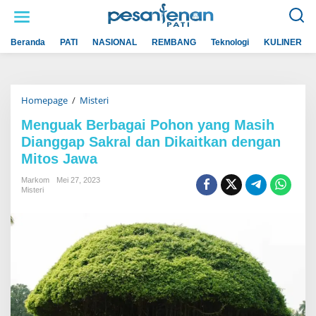
L
e
w
a
Beranda
PATI
NASIONAL
REMBANG
Teknologi
KULINER
t
i
k
e
k
Homepage
/
Misteri
M
o
e
n
n
t
Menguak Berbagai Pohon yang Masih
g
e
Dianggap Sakral dan Dikaitkan dengan
u
n
a
Mitos Jawa
k
B
Markom
Mei 27, 2023
e
Misteri
r
b
a
g
a
i
P
o
h
o
n
y