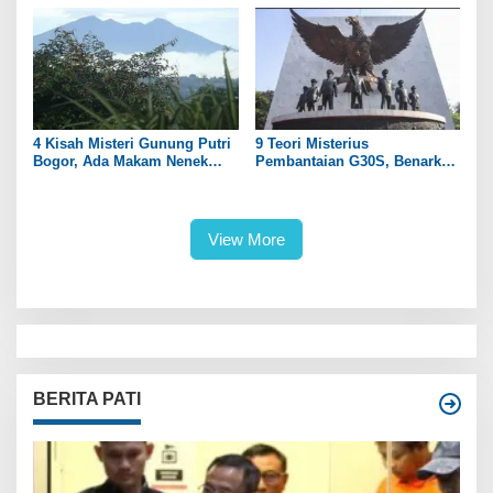
Teki
4 Kisah Misteri Gunung Putri
9 Teori Misterius
Bogor, Ada Makam Nenek
Pembantaian G30S, Benarkah
Prabu Siliwangi
PKI Dalangnya?
View More
BERITA PATI