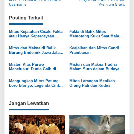
a
Username
Premium Gratis
v
Posting Terkait
i
g
Mitos Kejatuhan Cicak: Fakta
Fakta di Balik Mitos
atau Hanya Kepercayaan
Memotong Kuku Saat Malam
a
Belaka?
Hari
s
Mitos dan Makna di Balik
Keajaiban dan Mitos Candi
Burung Endemik Jawa Jalak
Prambanan
i
Lawu
p
Misteri Alas Purwo
Misteri dan Makna Tradisi
Menelusuri Dunia Gaib di
Malam Suro dalam Budaya
o
Hutan Jawa Timur
Jawa
s
Mengungkap Mitos Patung
Mitos Larangan Menikah
Loro Blonyo, Legenda Cinta
Orang Pati dan Kudus
Abadi
Jangan Lewatkan