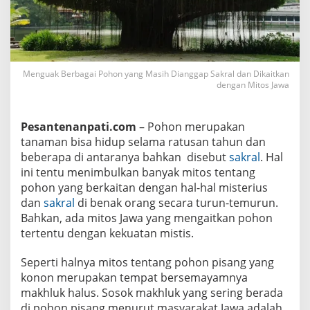
a
n
g
M
a
s
i
Menguak Berbagai Pohon yang Masih Dianggap Sakral dan Dikaitkan
h
dengan Mitos Jawa
D
i
a
n
Pesantenanpati.com
– Pohon merupakan
g
tanaman bisa hidup selama ratusan tahun dan
g
a
beberapa di antaranya bahkan disebut
sakral
. Hal
p
ini tentu menimbulkan banyak mitos tentang
S
a
pohon yang berkaitan dengan hal-hal misterius
k
dan
sakral
di benak orang secara turun-temurun.
r
a
Bahkan, ada mitos Jawa yang mengaitkan pohon
l
tertentu dengan kekuatan mistis.
d
a
n
Seperti halnya mitos tentang pohon pisang yang
D
i
konon merupakan tempat bersemayamnya
k
makhluk halus. Sosok makhluk yang sering berada
a
di pohon pisang menurut masyarakat Jawa adalah
i