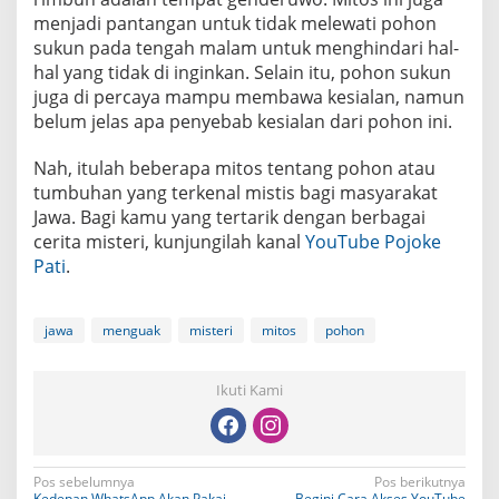
menjadi pantangan untuk tidak melewati pohon
sukun pada tengah malam untuk menghindari hal-
hal yang tidak di inginkan. Selain itu, pohon sukun
juga di percaya mampu membawa kesialan, namun
belum jelas apa penyebab kesialan dari pohon ini.
Nah, itulah beberapa mitos tentang pohon atau
tumbuhan yang terkenal mistis bagi masyarakat
Jawa. Bagi kamu yang tertarik dengan berbagai
cerita misteri, kunjungilah kanal
YouTube Pojoke
Pati
.
jawa
menguak
misteri
mitos
pohon
Ikuti Kami
N
Pos sebelumnya
Pos berikutnya
Kedepan WhatsApp Akan Pakai
Begini Cara Akses YouTube