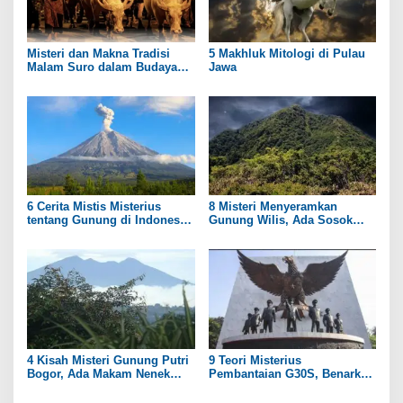
Misteri dan Makna Tradisi
5 Makhluk Mitologi di Pulau
Malam Suro dalam Budaya
Jawa
Jawa
6 Cerita Mistis Misterius
8 Misteri Menyeramkan
tentang Gunung di Indonesia
Gunung Wilis, Ada Sosok
yang Masih Menyimpan Teka-
Putri Kerajaan?
Teki
4 Kisah Misteri Gunung Putri
9 Teori Misterius
Bogor, Ada Makam Nenek
Pembantaian G30S, Benarkah
Prabu Siliwangi
PKI Dalangnya?