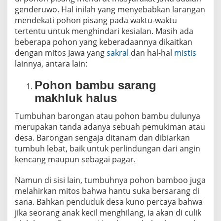
t
genderuwo. Hal inilah yang menyebabkan larangan
k
mendekati pohon pisang pada waktu-waktu
a
n
tertentu untuk menghindari kesialan. Masih ada
d
beberapa pohon yang keberadaannya dikaitkan
e
n
dengan mitos Jawa yang
sakral
dan hal-hal
mistis
g
lainnya, antara lain:
a
n
M
Pohon bambu sarang
i
t
makhluk halus
o
s
Tumbuhan barongan atau pohon bambu dulunya
J
a
merupakan tanda adanya sebuah pemukiman atau
w
desa. Barongan sengaja ditanam dan dibiarkan
a
tumbuh lebat, baik untuk perlindungan dari angin
kencang maupun sebagai pagar.
Namun di sisi lain, tumbuhnya pohon bamboo juga
melahirkan mitos bahwa hantu suka bersarang di
sana. Bahkan penduduk desa kuno percaya bahwa
jika seorang anak kecil menghilang, ia akan di culik