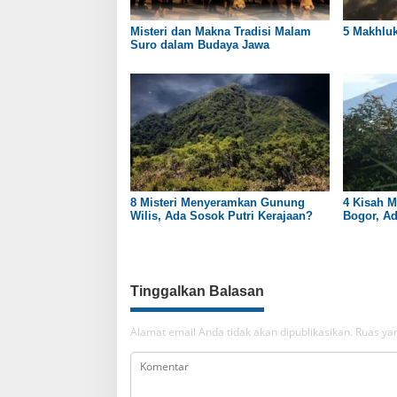
Misteri dan Makna Tradisi Malam
5 Makhluk
Suro dalam Budaya Jawa
8 Misteri Menyeramkan Gunung
4 Kisah M
Wilis, Ada Sosok Putri Kerajaan?
Bogor, A
Siliwangi
Tinggalkan Balasan
Alamat email Anda tidak akan dipublikasikan.
Ruas yan