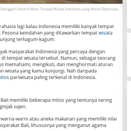
Dilanggar! Inilah 4 Mitos Tempat Wisata Indonesia yang Masih Dipercaya
rahasia lagi kalau Indonesia memiliki banyak tempat
a. Pesona keindahan yang ditawarkan tempat
wisata
gunjung terkagum-kagum.
nyak masyarakat Indonesia yang percaya dengan
s di tempat wisata tersebut. Namun, sebagai seorang
us memahami, mengikuti, dan menghormati aturan
uan wisata yang kamu kunjungi. Nah daripada
itos
pariwisata paling terkenal di Indonesia.
Bali memiliki beberapa mitos yang tentunya sering
injak sajen.
rwarna-warni atau aneka makanan yang memiliki nilai
masyarakat Bali, khususnya yang menganut agama