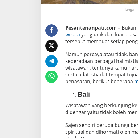
o
n
Jangan 
e
s
i
a
Pesantenanpati.com
– Bukan 
y
wisata
yang unik dan luar bias
a
n
tersebut membuat setiap pen
g
M
a
Namun percaya atau tidak, ba
s
keberadaan berbagai hal misti
i
wisatawan, tentunya kamu har
h
D
serta adat istiadat tempat tuj
i
penasaran, berikut beberapa
m
p
e
r
Bali
c
a
y
Wisatawan yang berkunjung ke 
a
didengar yaitu tidak boleh meng
Sajen sendiri berupa bunga be
spiritual dan dihormati oleh 