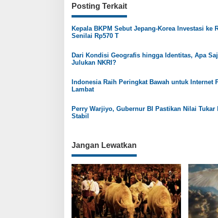
v
Posting Terkait
i
g
Kepala BKPM Sebut Jepang-Korea Investasi ke R
Senilai Rp570 T
a
s
Dari Kondisi Geografis hingga Identitas, Apa Sa
Julukan NKRI?
i
p
Indonesia Raih Peringkat Bawah untuk Internet 
Lambat
o
s
Perry Warjiyo, Gubernur BI Pastikan Nilai Tukar
Stabil
Jangan Lewatkan