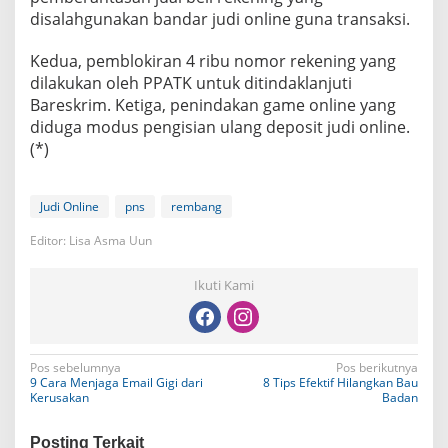
disalahgunakan bandar judi online guna transaksi.
Kedua, pemblokiran 4 ribu nomor rekening yang
dilakukan oleh PPATK untuk ditindaklanjuti
Bareskrim. Ketiga, penindakan game online yang
diduga modus pengisian ulang deposit judi online.
(*)
Judi Online
pns
rembang
Editor: Lisa Asma Uun
Ikuti Kami
N
Pos sebelumnya
Pos berikutnya
9 Cara Menjaga Email Gigi dari
8 Tips Efektif Hilangkan Bau
a
Kerusakan
Badan
v
Posting Terkait