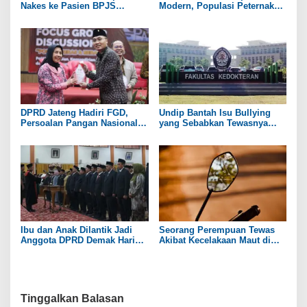
Nakes ke Pasien BPJS
Modern, Populasi Peternakan
Berujung Maut, Menkes: Hati
Sapi di Rembang Capai 100
Saya Sedih dan Merasa Gagal
Ribu Ekor
DPRD Jateng Hadiri FGD,
Undip Bantah Isu Bullying
Persoalan Pangan Nasional
yang Sebabkan Tewasnya
Jadi Bahasan
Mahasiswi Kedokteran
Ibu dan Anak Dilantik Jadi
Seorang Perempuan Tewas
Anggota DPRD Demak Hari
Akibat Kecelakaan Maut di
Ini
Pantura
Tinggalkan Balasan