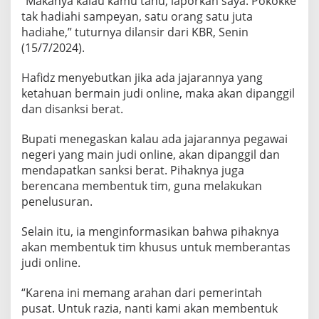
“Makanya kalau kamu tahu, laporkan saya. Pokokke
k
tak hadiahi sampeyan, satu orang satu juta
a
n
hadiahe,” tuturnya dilansir dari KBR, Senin
P
(15/7/2024).
N
S
M
Hafidz menyebutkan jika ada jajarannya yang
a
ketahuan bermain judi online, maka akan dipanggil
i
n
dan disanksi berat.
J
u
d
Bupati menegaskan kalau ada jajarannya pegawai
i
negeri yang main judi online, akan dipanggil dan
O
n
mendapatkan sanksi berat. Pihaknya juga
l
berencana membentuk tim, guna melakukan
i
penelusuran.
n
e
Selain itu, ia menginformasikan bahwa pihaknya
akan membentuk tim khusus untuk memberantas
judi online.
“Karena ini memang arahan dari pemerintah
pusat. Untuk razia, nanti kami akan membentuk