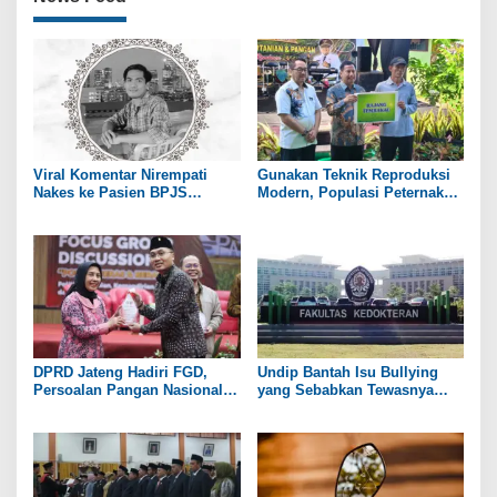
Viral Komentar Nirempati
Gunakan Teknik Reproduksi
Nakes ke Pasien BPJS
Modern, Populasi Peternakan
Berujung Maut, Menkes: Hati
Sapi di Rembang Capai 100
Saya Sedih dan Merasa Gagal
Ribu Ekor
DPRD Jateng Hadiri FGD,
Undip Bantah Isu Bullying
Persoalan Pangan Nasional
yang Sebabkan Tewasnya
Jadi Bahasan
Mahasiswi Kedokteran