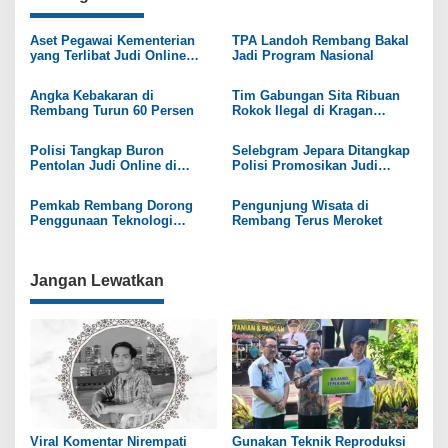
i
g
Aset Pegawai Kementerian
TPA Landoh Rembang Bakal
yang Terlibat Judi Online
Jadi Program Nasional
a
Bakal Disita
s
Angka Kebakaran di
Tim Gabungan Sita Ribuan
Rembang Turun 60 Persen
Rokok Ilegal di Kragan
i
Rembang
p
Polisi Tangkap Buron
Selebgram Jepara Ditangkap
Pentolan Judi Online di
Polisi Promosikan Judi
o
Purwokerto
Online
s
Pemkab Rembang Dorong
Pengunjung Wisata di
Penggunaan Teknologi
Rembang Terus Meroket
Pertanian
Jangan Lewatkan
Viral Komentar Nirempati
Gunakan Teknik Reproduksi