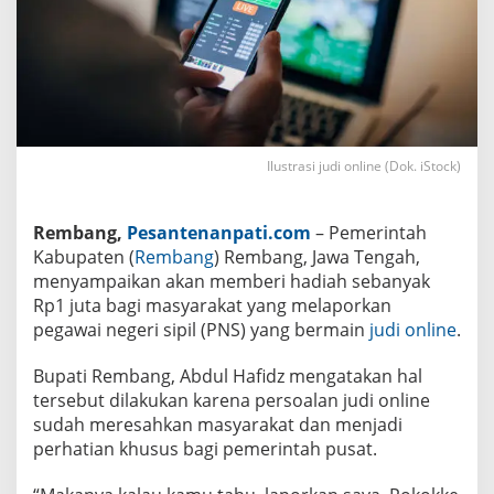
R
p
1
J
u
t
a
b
a
g
Ilustrasi judi online (Dok. iStock)
i
M
a
s
Rembang,
Pesantenanpati.com
– Pemerintah
y
Kabupaten (
Rembang
) Rembang, Jawa Tengah,
a
r
menyampaikan akan memberi hadiah sebanyak
a
Rp1 juta bagi masyarakat yang melaporkan
k
a
pegawai negeri sipil (PNS) yang bermain
judi online
.
t
y
Bupati Rembang, Abdul Hafidz mengatakan hal
a
n
tersebut dilakukan karena persoalan judi online
g
sudah meresahkan masyarakat dan menjadi
L
a
perhatian khusus bagi pemerintah pusat.
p
o
r