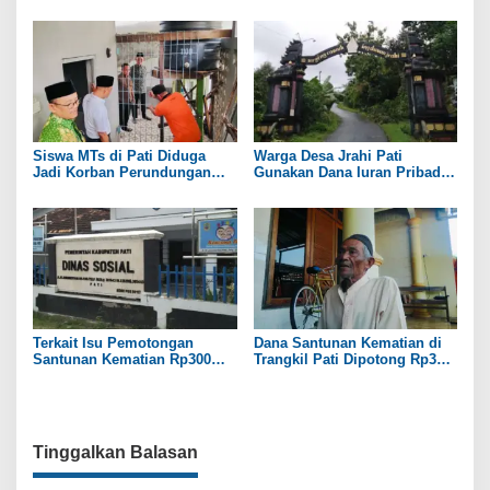
s
Namanya Disebut oleh Saksi
Kekeringan
Siswa MTs di Pati Diduga
Warga Desa Jrahi Pati
Jadi Korban Perundungan
Gunakan Dana Iuran Pribadi
hingga Jari Tangan Putus
untuk Perbaiki Jalan Utama
Terkait Isu Pemotongan
Dana Santunan Kematian di
Santunan Kematian Rp300
Trangkil Pati Dipotong Rp300
Ribu, Pemdes Trangkil Pati
Ribu oleh Perangkat Desa
Beri Tanggapan
Tinggalkan Balasan