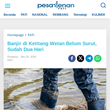
L
e
w
a
Beranda
PATI
NASIONAL
REMBANG
Teknologi
KULINER
t
i
k
e
k
Homepage
/
PATI
B
o
a
n
n
t
Banjir di Ketitang Wetan Belum Surut,
j
e
Sudah Dua Hari
i
n
r
d
Redaktur
Mei 26, 2026
i
PATI
K
e
t
i
t
a
n
g
W
e
t
a
n