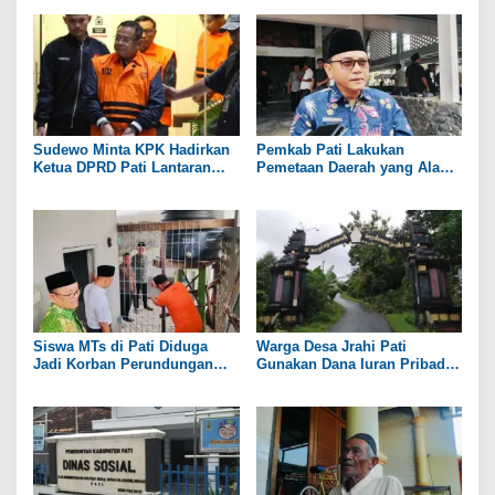
Sudewo Minta KPK Hadirkan
Pemkab Pati Lakukan
Ketua DPRD Pati Lantaran
Pemetaan Daerah yang Alami
Namanya Disebut oleh Saksi
Kekeringan
Siswa MTs di Pati Diduga
Warga Desa Jrahi Pati
Jadi Korban Perundungan
Gunakan Dana Iuran Pribadi
hingga Jari Tangan Putus
untuk Perbaiki Jalan Utama