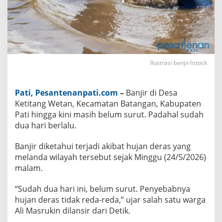
B
e
l
u
m
S
u
r
Ilustrasi banjir/istock
u
t
,
S
Pati, Pesantenanpati.com
–
Banjir di Desa
u
d
Ketitang Wetan, Kecamatan Batangan, Kabupaten
a
Pati hingga kini masih belum surut. Padahal sudah
h
D
dua hari berlalu.
u
a
Banjir diketahui terjadi akibat hujan deras yang
H
a
melanda wilayah tersebut sejak Minggu (24/5/2026)
r
malam.
i
“Sudah dua hari ini, belum surut. Penyebabnya
hujan deras tidak reda-reda,” ujar salah satu warga
Ali Masrukin dilansir dari Detik.