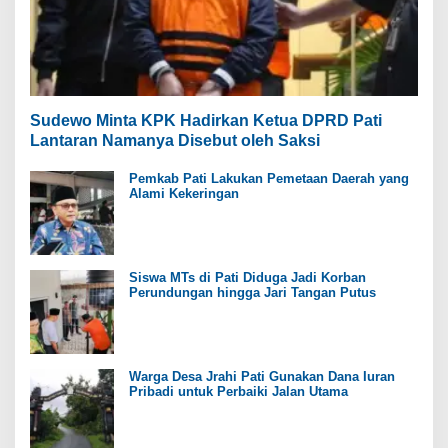
Sudewo Minta KPK Hadirkan Ketua DPRD Pati
Lantaran Namanya Disebut oleh Saksi
Pemkab Pati Lakukan Pemetaan Daerah yang
Alami Kekeringan
Siswa MTs di Pati Diduga Jadi Korban
Perundungan hingga Jari Tangan Putus
Warga Desa Jrahi Pati Gunakan Dana Iuran
Pribadi untuk Perbaiki Jalan Utama