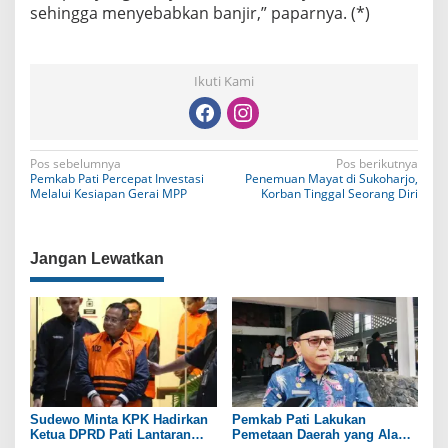
sehingga menyebabkan banjir,” paparnya. (*)
Ikuti Kami
N
Pos sebelumnya
Pos berikutnya
Pemkab Pati Percepat Investasi
Penemuan Mayat di Sukoharjo,
a
Melalui Kesiapan Gerai MPP
Korban Tinggal Seorang Diri
v
i
Jangan Lewatkan
g
a
s
i
p
o
Sudewo Minta KPK Hadirkan
Pemkab Pati Lakukan
Ketua DPRD Pati Lantaran
Pemetaan Daerah yang Alami