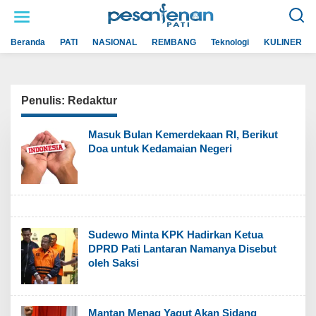
L
e
w
a
Beranda
PATI
NASIONAL
REMBANG
Teknologi
KULINER
t
i
k
e
k
o
Penulis:
Redaktur
n
t
e
Masuk Bulan Kemerdekaan RI, Berikut
n
Doa untuk Kedamaian Negeri
Sudewo Minta KPK Hadirkan Ketua
DPRD Pati Lantaran Namanya Disebut
oleh Saksi
Mantan Menag Yaqut Akan Sidang