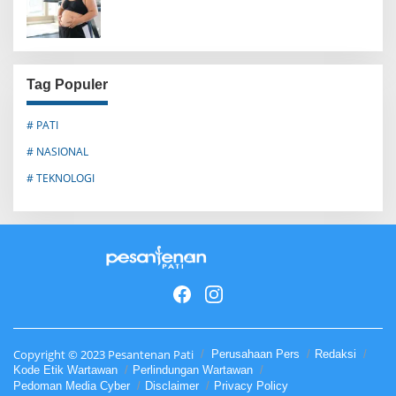
Tag Populer
# PATI
# NASIONAL
# TEKNOLOGI
Copyright © 2023 Pesantenan Pati
Perusahaan Pers
Redaksi
Kode Etik Wartawan
Perlindungan Wartawan
Pedoman Media Cyber
Disclaimer
Privacy Policy