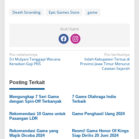
Death Stranding
Epic Games Store
game
Ikuti Kami
N
Pos sebelumnya
Pos berikutnya
Sri Mulyani Tanggapi Wacana
Inilah Kabupaten Tertua di
a
Kenaikan Gaji PNS
Provinsi Jawa Timur Menurut
Catatan Sejarah
v
i
Posting Terkait
g
Mengungkap 7 Seri Game
7 Game Olahraga Indie
a
dengan Spin-Off Terbanyak
Terbaik
s
Rekomendasi 10 Game untuk
Game Penghasil Uang 2024
i
Pasangan LDR
p
Rekomendasi Game yang
Resmi! Game Honor Of Kings
o
Wajib Dicoba 2024
Siap Dirilis 20 Juni 2024