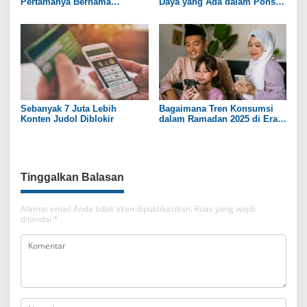
Pertamanya Bernama
Daya yang Ada dalam Ponsel
Communicator
Pintar
Sebanyak 7 Juta Lebih
Bagaimana Tren Konsumsi
Konten Judol Diblokir
dalam Ramadan 2025 di Era
Digital?
Tinggalkan Balasan
Alamat email Anda tidak akan dipublikasikan.
Ruas yang wajib
ditandai
*