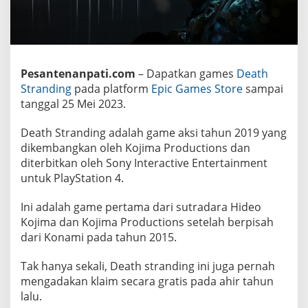
i
n
g
d
i
E
p
Pesantenanpati.com
– Dapatkan games
Death
i
Stranding
pada platform
Epic Games Store
sampai
c
G
tanggal 25 Mei 2023.
a
m
e
Death Stranding adalah game aksi tahun 2019 yang
s
dikembangkan oleh Kojima Productions dan
S
t
diterbitkan oleh Sony Interactive Entertainment
o
untuk PlayStation 4.
r
e
S
Ini adalah game pertama dari sutradara Hideo
a
Kojima dan Kojima Productions setelah berpisah
m
p
dari Konami pada tahun 2015.
a
i
2
Tak hanya sekali, Death stranding ini juga pernah
5
mengadakan klaim secara gratis pada ahir tahun
M
e
lalu.
i