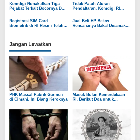
p
Komdigi Nonaktifkan Tiga
Tidak Patuh Aturan
Pejabat Terkait Bocornya Data
Pendaftaran, Komdigi RI
o
Pelamar
Resmi Blokir Tiga PSE
s
Registrasi SIM Card
Jual Beli HP Bekas
Biometrik di RI Resmi Telah
Rencananya Bakal Disamakan
Diberlakukan
dengan Motor, Ada Balik
Nama
Jangan Lewatkan
PHK Massal Pabrik Garmen
Masuk Bulan Kemerdekaan
di Cimahi, Ini Biang Keroknya
RI, Berikut Doa untuk
Kedamaian Negeri