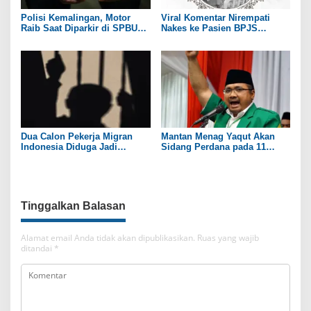
Polisi Kemalingan, Motor
Viral Komentar Nirempati
Raib Saat Diparkir di SPBU
Nakes ke Pasien BPJS
Wilayah Jembatan Suramadu
Berujung Maut, Menkes: Hati
Saya Sedih dan Merasa Gagal
Dua Calon Pekerja Migran
Mantan Menag Yaqut Akan
Indonesia Diduga Jadi
Sidang Perdana pada 11
Korban TPPO di Myanmar
Agustus Mendatang
Tinggalkan Balasan
Alamat email Anda tidak akan dipublikasikan.
Ruas yang wajib
ditandai
*