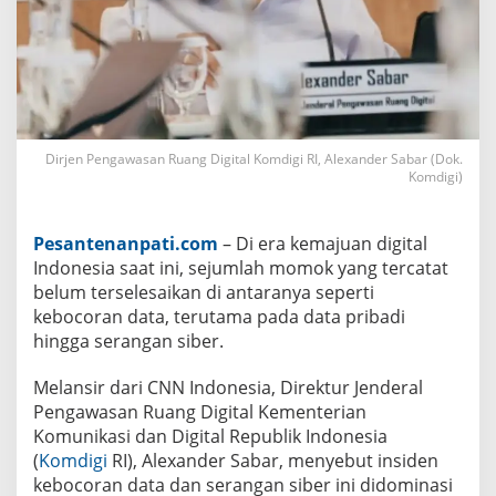
a
r
a
k
n
y
a
K
e
Dirjen Pengawasan Ruang Digital Komdigi RI, Alexander Sabar (Dok.
b
o
Komdigi)
c
o
r
Pesantenanpati.com
– Di era kemajuan digital
a
n
Indonesia saat ini, sejumlah momok yang tercatat
D
belum terselesaikan di antaranya seperti
a
t
kebocoran data, terutama pada data pribadi
a
hingga serangan siber.
d
i
I
Melansir dari CNN Indonesia, Direktur Jenderal
n
d
Pengawasan Ruang Digital Kementerian
o
Komunikasi dan Digital Republik Indonesia
n
(
Komdigi
RI), Alexander Sabar, menyebut insiden
e
s
kebocoran data dan serangan siber ini didominasi
i