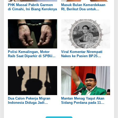
PHK Massal Pabrik Garmen
Masuk Bulan Kemerdekaan
di Cimahi, Ini Biang Keroknya
RI, Berikut Doa untuk
Kedamaian Negeri
Polisi Kemalingan, Motor
Viral Komentar Nirempati
Raib Saat Diparkir di SPBU
Nakes ke Pasien BPJS
Wilayah Jembatan Suramadu
Berujung Maut, Menkes: Hati
Saya Sedih dan Merasa Gagal
Dua Calon Pekerja Migran
Mantan Menag Yaqut Akan
Indonesia Diduga Jadi
Sidang Perdana pada 11
Korban TPPO di Myanmar
Agustus Mendatang