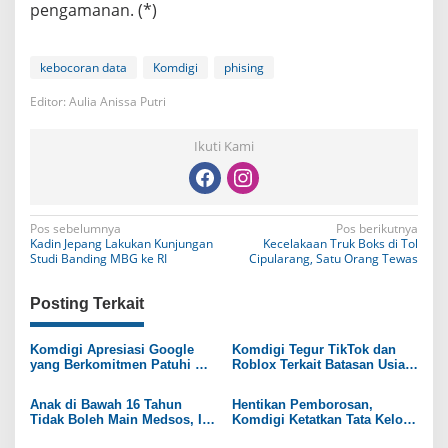
pengamanan. (*)
kebocoran data
Komdigi
phising
Editor: Aulia Anissa Putri
Ikuti Kami
N
Pos sebelumnya
Pos berikutnya
Kadin Jepang Lakukan Kunjungan
Kecelakaan Truk Boks di Tol
a
Studi Banding MBG ke RI
Cipularang, Satu Orang Tewas
v
Posting Terkait
i
g
Komdigi Apresiasi Google
Komdigi Tegur TikTok dan
yang Berkomitmen Patuhi PP
Roblox Terkait Batasan Usia
a
Tunas
16 Tahun
s
Anak di Bawah 16 Tahun
Hentikan Pemborosan,
Tidak Boleh Main Medsos, Ini
Komdigi Ketatkan Tata Kelola
i
Daftarnya
Belanja TIK