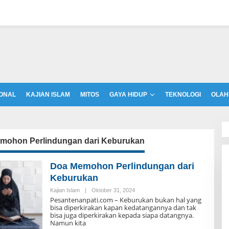
ONAL
KAJIAN ISLAM
MITOS
GAYA HIDUP
TEKNOLOGI
OLAH
mohon Perlindungan dari Keburukan
Doa Memohon Perlindungan dari
Keburukan
Kajian Islam
|
Oktober 31, 2024
O
L
Pesantenanpati.com – Keburukan bukan hal yang
E
bisa diperkirakan kapan kedatangannya dan tak
H
bisa juga diperkirakan kepada siapa datangnya.
R
Namun kita
E