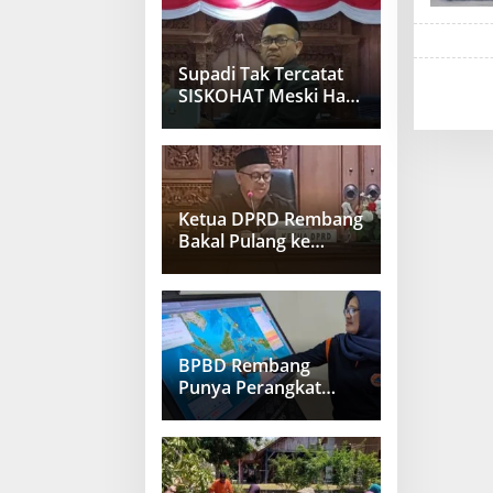
Capai 100 Ribu Ekor
Supadi Tak Tercatat
SISKOHAT Meski Haji
Berkali-Kali
Ketua DPRD Rembang
Bakal Pulang ke
Indonesia Usai
Divonis Bebas di Arab
Saudi
BPBD Rembang
Punya Perangkat
Deteksi Gempa dan
Tsunami