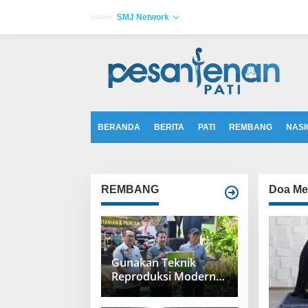
L
e
SMJ Network
w
a
tutup
t
i
k
e
k
o
n
t
BERANDA
BERITA
PATI
REMBANG
NASI
e
n
REMBANG
Doa Me
Gunakan Teknik
Reproduksi Modern,
Populasi Peternakan
Sapi di Rembang