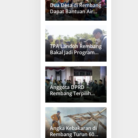
Dua Desa di Rembang
Dapat Bantuan Air
Bersih
TPA Landoh Rembang
Bakal Jadi Program
Nasional
Anggota DPRD
Rembang Terpilih
Bakal Dilantik 20
Agustus 2024
Angka Kebakaran di
Rembang Turun 60