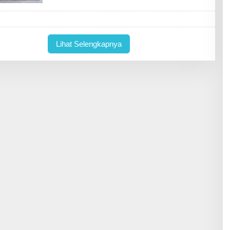
D
A
K
T
U
R
Lihat Selengkapnya