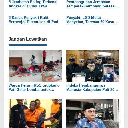
s
5 Jembatan Paling Terkenal
Pembangunan Jembatan
Angker di Pulau Jawa
Temperak Rembang Selesai,
i
Bupati Sebut Bisa Tambah
Nilai Ekonomi
p
3 Kasus Penyakit Kulit
Penyakit LSD Mulai
Berbenjol Ditemukan di Pati
Menyebar, Tercatat 50 Kasus
o
di Kabupaten Demak
s
Jangan Lewatkan
Warga Perum RSS Sidokerto
Indeks Pembangunan
Pati Gelar Lomba untuk
Manusia Kabupaten Pati 2025
Rayakan HUT RI ke-81
Capai 74,98 Persen