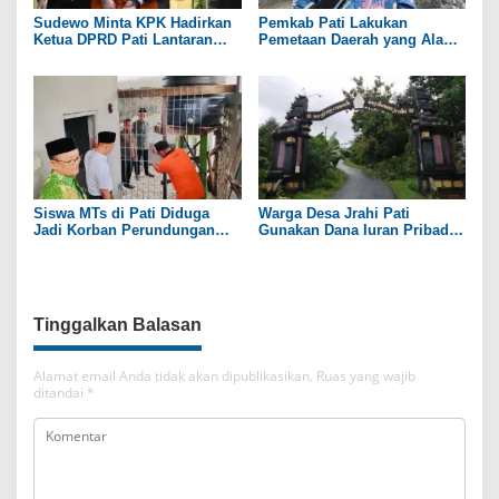
Sudewo Minta KPK Hadirkan
Pemkab Pati Lakukan
Ketua DPRD Pati Lantaran
Pemetaan Daerah yang Alami
Namanya Disebut oleh Saksi
Kekeringan
Siswa MTs di Pati Diduga
Warga Desa Jrahi Pati
Jadi Korban Perundungan
Gunakan Dana Iuran Pribadi
hingga Jari Tangan Putus
untuk Perbaiki Jalan Utama
Tinggalkan Balasan
Alamat email Anda tidak akan dipublikasikan.
Ruas yang wajib
ditandai
*