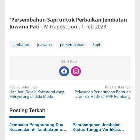
“
Persembahan Sapi untuk Perbaikan Jembatan
Juwana Pati
“. Mitrapost.com, 1 Feb 2023.
jembatan
juawana
persembahan
Sapi
Ikuti Kami
N
Pos sebelumnya
Pos berikutnya
Hati-hati Gejala Kolesterol yang
Pelayanan Penerimaan Bantuan
a
Menyerang di Usia Muda
Iuran KIS Hadir di MPP Rembang
v
Posting Terkait
i
g
Jembatan Penghubung Dua
Pembangunan Jembatan
Kecamatan di Tambakromo
Kudus Tunggu Verifikasi
a
Pati Ambrol
Kementerian PUPR