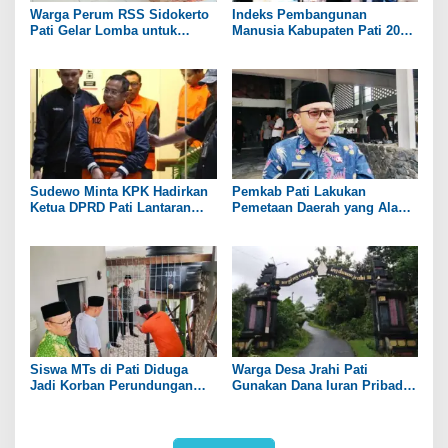
Warga Perum RSS Sidokerto
Indeks Pembangunan
Pati Gelar Lomba untuk
Manusia Kabupaten Pati 2025
Rayakan HUT RI ke-81
Capai 74,98 Persen
Sudewo Minta KPK Hadirkan
Pemkab Pati Lakukan
Ketua DPRD Pati Lantaran
Pemetaan Daerah yang Alami
Namanya Disebut oleh Saksi
Kekeringan
Siswa MTs di Pati Diduga
Warga Desa Jrahi Pati
Jadi Korban Perundungan
Gunakan Dana Iuran Pribadi
hingga Jari Tangan Putus
untuk Perbaiki Jalan Utama