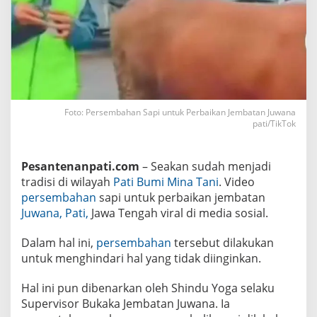
e
r
b
a
i
k
a
n
J
e
Foto: Persembahan Sapi untuk Perbaikan Jembatan Juwana
m
b
pati/TikTok
a
t
a
Pesantenanpati.com
– Seakan sudah menjadi
n
J
tradisi di wilayah
Pati Bumi Mina Tani
. Video
u
persembahan
sapi untuk perbaikan jembatan
w
a
Juwana, Pati,
Jawa Tengah viral di media sosial.
n
a
P
Dalam hal ini,
persembahan
tersebut dilakukan
a
untuk menghindari hal yang tidak diinginkan.
t
i
Hal ini pun dibenarkan oleh Shindu Yoga selaku
Supervisor Bukaka Jembatan Juwana. Ia