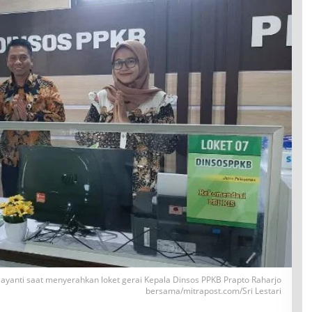
ayanti saat menyerahkan loket gerai Kepala Dinsos PPKB Prapto Raharjo
bersama/mitrapost.com/Sri Lestari