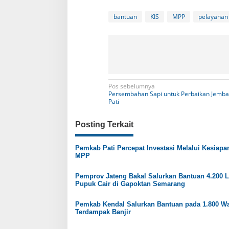
bantuan
KIS
MPP
pelayanan
N
Pos sebelumnya
Persembahan Sapi untuk Perbaikan Jemba
a
Pati
v
Posting Terkait
i
g
Pemkab Pati Percepat Investasi Melalui Kesiapa
MPP
a
s
Pemprov Jateng Bakal Salurkan Bantuan 4.200 L
Pupuk Cair di Gapoktan Semarang
i
p
Pemkab Kendal Salurkan Bantuan pada 1.800 W
Terdampak Banjir
o