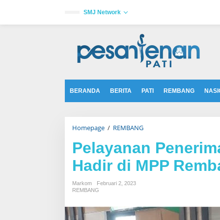
L
e
SMJ Network
w
a
tutup
t
i
k
e
k
o
n
t
BERANDA
BERITA
PATI
REMBANG
NASI
e
n
Homepage
/
REMBANG
P
e
l
Pelayanan Penerim
a
y
Hadir di MPP Remb
a
n
a
Markom
Februari 2, 2023
n
REMBANG
P
e
n
e