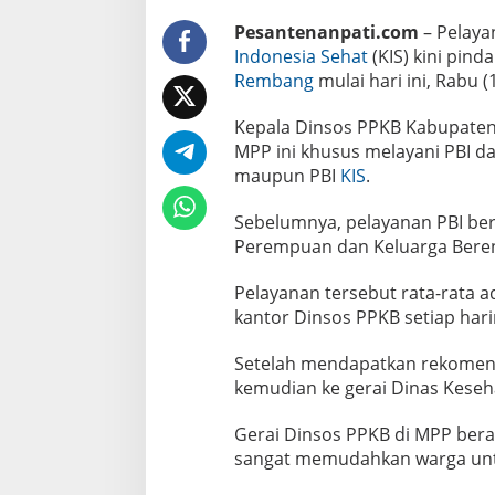
P
R
Pesantenanpati.com
– Pelaya
e
Indonesia Sehat
(KIS) kini pind
m
b
Rembang
mulai hari ini, Rabu (
a
n
Kepala Dinsos PPKB Kabupaten
g
MPP ini khusus melayani PBI d
maupun PBI
KIS
.
Sebelumnya, pelayanan PBI ber
Perempuan dan Keluarga Beren
Pelayanan tersebut rata-rata a
kantor Dinsos PPKB setiap hari
Setelah mendapatkan rekomend
kemudian ke gerai Dinas Keseha
Gerai Dinsos PPKB di MPP bera
sangat memudahkan warga untuk