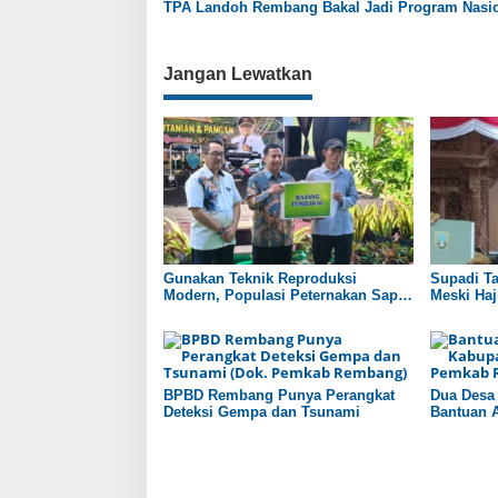
s
TPA Landoh Rembang Bakal Jadi Program Nasi
Jangan Lewatkan
Gunakan Teknik Reproduksi
Supadi T
Modern, Populasi Peternakan Sapi
Meski Haji
di Rembang Capai 100 Ribu Ekor
BPBD Rembang Punya Perangkat
Dua Desa
Deteksi Gempa dan Tsunami
Bantuan A