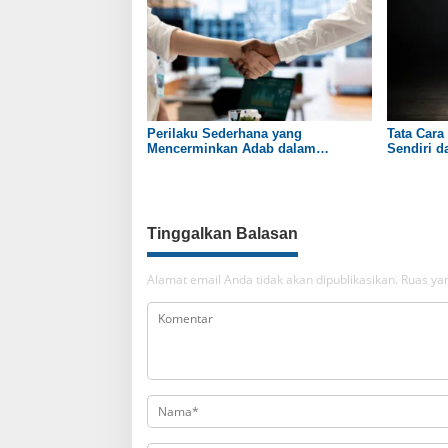
Perilaku Sederhana yang
Tata Car
Mencerminkan Adab dalam
Sendiri d
Kehidupan
Tinggalkan Balasan
Alamat email Anda tidak akan dipublikasikan.
Ruas yan