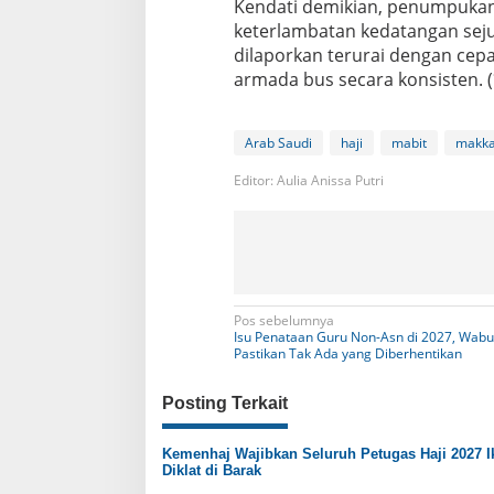
Kendati demikian, penumpukan 
keterlambatan kedatangan seju
dilaporkan terurai dengan cep
armada bus secara konsisten. (
Arab Saudi
haji
mabit
makk
Editor: Aulia Anissa Putri
N
Pos sebelumnya
Isu Penataan Guru Non-Asn di 2027, Wabu
a
Pastikan Tak Ada yang Diberhentikan
v
Posting Terkait
i
g
Kemenhaj Wajibkan Seluruh Petugas Haji 2027 I
Diklat di Barak
a