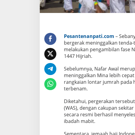
f
a
r
A
w
a
l
Pesantenanpati.com
– Sebany
bergerak meninggalkan tenda-t
melakukan pengambilan fase Na
1447 Hijriah.
Sebelumnya, Nafar Awal merup
meninggalkan Mina lebih cepat
rangkaian lontar jumrah pada h
terbenam.
Diketahui, pergerakan tersebut
(WAS), dengan cakupan sekitar 
secara resmi berhasil menyeles
ibadah mabit.
Sementara, jemaah haji Indone