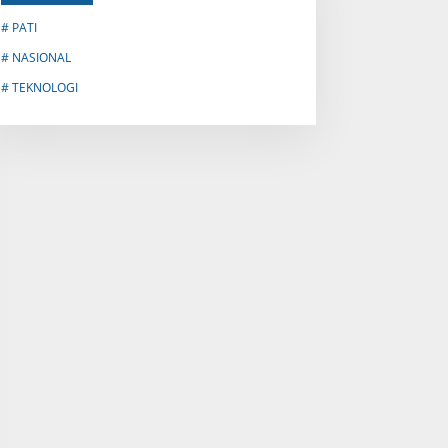
# PATI
# NASIONAL
# TEKNOLOGI