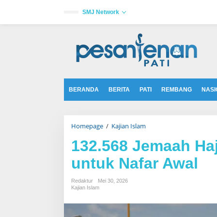
L
e
SMJ Network
w
a
tutup
t
i
k
e
k
o
n
t
BERANDA
BERITA
PATI
REMBANG
NASI
e
n
Homepage
/
Kajian Islam
1
3
2
132.568 Jemaah Haj
.
5
untuk Nafar Awal
6
8
J
Redaktur
Mei 30, 2026
e
Kajian Islam
m
a
a
h