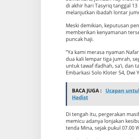
di akhir hari Tasyriq tanggal 
melanjutkan ibadah lontar jum
Meski demikian, keputusan pen
memberikan kenyamanan tersen
puncak haji.
​”Ya kami merasa nyaman Nafar 
dua kali lempar tiga jumrah, 
untuk tawaf ifadhah, sa’i, dan t
Embarkasi Solo Kloter 54, Dwi 
BACA JUGA :
Ucapan untuk
Hadist
Di tengah itu, pergerakan masi
memicu adanya lonjakan kesibu
tenda Mina, sejak pukul 07.00 