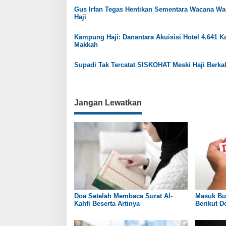
s
Gus Irfan Tegas Hentikan Sementara Wacana War
Haji
i
p
Kampung Haji: Danantara Akuisisi Hotel 4.641 K
Makkah
o
s
Supadi Tak Tercatat SISKOHAT Meski Haji Berkal
Jangan Lewatkan
Doa Setelah Membaca Surat Al-
Masuk Bu
Kahfi Beserta Artinya
Berikut 
Negeri