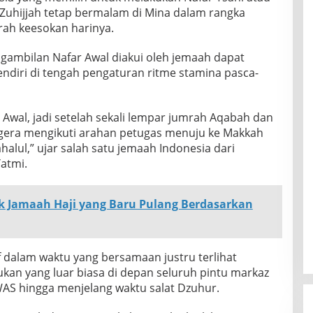
13 Zuhijjah tetap bermalam di Mina dalam rangka
rah keesokan harinya.
gambilan Nafar Awal diakui oleh jemaah dapat
diri di tengah pengaturan ritme stamina pasca-
Awal, jadi setelah sekali lempar jumrah Aqabah dan
segera mengikuti arahan petugas menuju ke Makkah
ahalul,” ujar salah satu jemaah Indonesia dari
Yatmi.
 Jamaah Haji yang Baru Pulang Berdasarkan
f dalam waktu yang bersamaan justru terlihat
kan yang luar biasa di depan seluruh pintu markaz
WAS hingga menjelang waktu salat Dzuhur.