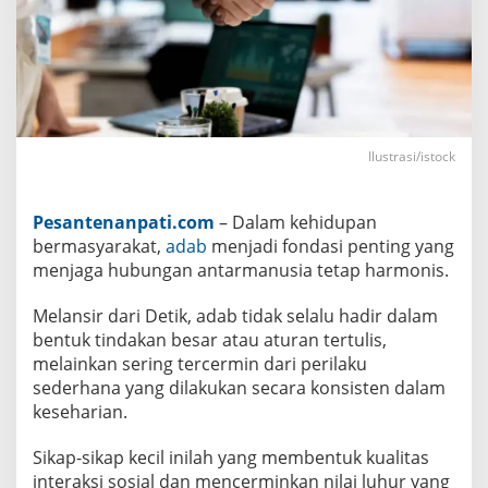
M
e
n
c
e
r
m
i
n
Ilustrasi/istock
k
a
n
A
Pesantenanpati.com
– Dalam kehidupan
d
a
bermasyarakat,
adab
menjadi fondasi penting yang
b
menjaga hubungan antarmanusia tetap harmonis.
d
a
l
Melansir dari Detik, adab tidak selalu hadir dalam
a
m
bentuk tindakan besar atau aturan tertulis,
K
melainkan sering tercermin dari perilaku
e
sederhana yang dilakukan secara konsisten dalam
h
i
keseharian.
d
u
p
Sikap-sikap kecil inilah yang membentuk kualitas
a
interaksi sosial dan mencerminkan nilai luhur yang
n