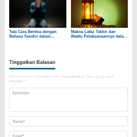
Tata Cara Berdoa dengan
Makna Lafaz Takbir dan
Bahasa Sendiri dalam
Waktu Pelaksanaannya dalam
Kehidupan Harian
Islam
Tinggalkan Balasan
Alamat email Anda tidak akan dipublikasikan.
Ruas yang wajib
ditandai
*