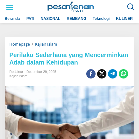
L
e
w
a
Beranda
PATI
NASIONAL
REMBANG
Teknologi
KULINER
t
i
k
e
k
Homepage
/
Kajian Islam
P
o
e
n
r
t
Perilaku Sederhana yang Mencerminkan
i
e
Adab dalam Kehidupan
l
n
a
k
Redaktur
Desember 29, 2025
u
Kajian Islam
S
e
d
e
r
h
a
n
a
y
a
n
g