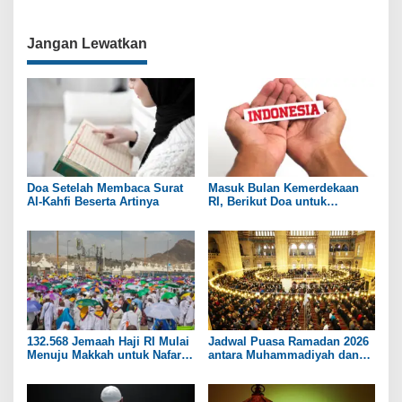
v
i
Jangan Lewatkan
g
a
s
i
p
o
Doa Setelah Membaca Surat
Masuk Bulan Kemerdekaan
s
Al-Kahfi Beserta Artinya
RI, Berikut Doa untuk
Kedamaian Negeri
132.568 Jemaah Haji RI Mulai
Jadwal Puasa Ramadan 2026
Menuju Makkah untuk Nafar
antara Muhammadiyah dan
Awal
NU