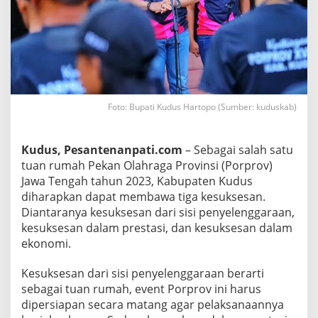
0
2
3
,
K
u
d
u
s
D
Foto: Bupati Kudus Hartopo (Sumber: kuduskab)
i
h
a
r
Kudus, Pesantenanpati.com
– Sebagai salah satu
a
tuan rumah Pekan Olahraga Provinsi (Porprov)
p
k
Jawa Tengah tahun 2023, Kabupaten Kudus
a
diharapkan dapat membawa tiga kesuksesan.
n
B
Diantaranya kesuksesan dari sisi penyelenggaraan,
i
kesuksesan dalam prestasi, dan kesuksesan dalam
s
a
ekonomi.
B
a
Kesuksesan dari sisi penyelenggaraan berarti
w
a
sebagai tuan rumah, event Porprov ini harus
T
dipersiapan secara matang agar pelaksanaannya
i
g