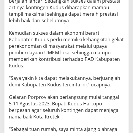
berjalan lancar. Sedangkan sukses dalam prestasi
a
artinya kontingen Kudus diharapkan mampu
K
e
tampil maksimal sehingga dapat meraih prestasi
s
lebih baik dari sebelumnya.
u
k
s
Kemudian sukses dalam ekonomi berarti
e
Kabupaten Kudus perlu memiliki kebangkitan geliat
s
a
perekonomian di masyarakat melalui upaya
n
pemberdayaan UMKM lokal sehingga mampu
memberikan kontribusi terhadap PAD Kabupaten
Kudus.
“Saya yakin kita dapat melakukannya, berjuanglah
demi Kabupaten Kudus tercinta ini,” ucapnya.
Gelaran Porprov akan berlangsung mulai tanggal
5-11 Agustus 2023. Bupati Kudus Hartopo
berpesan agar seluruh kontingen dapat menjaga
nama baik Kota Kretek.
“Sebagai tuan rumah, saya minta ajang olahraga