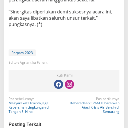
“Sinergitas diperlukan demi suksesnya acara ini,
akan saya libatkan seluruh unsur terkait,”
pungkasnya. (*)
Porprov 2023
Editor: Agriantika Fallent
Ikuti Kami
N
Pos sebelumnya
Pos berikutnya
Masyarakat Diminta Jaga
Keberadaan SPAM Diharapkan
a
Kebersihan Lingkungan di
Atasi Krisis Air Bersih di
Tengah El Nino
Semarang
v
i
Posting Terkait