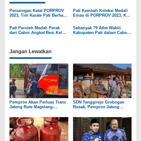
g
Persaingan Ketat PORPROV
Pati Kembali Koleksi Medali
a
2023, Tim Karate Pati Berhasil
Emas di PORPROV 2023, Kali
Amankan 3 Emas dan 2
Ini dari Cabor Renang
s
Perunggu
Pati Peroleh Medali Perak
Sebanyak 79 Atlet Wakili
i
dari Cabor Angkat Besi Kelas
Kabupaten Pati dalam Cabor
64 Kg Putri PORPROV 2023
Angkat Besi PORPROV 2023
p
o
Jangan Lewatkan
s
Pemprov Akan Perluas Trans
SDN Tanggirejo Grobogan
Jateng Rute Magelang-
Rusak, Pemprov Jateng
Temanggung pada 2027
Pastikan Ada Bantuan
Revitalisasi