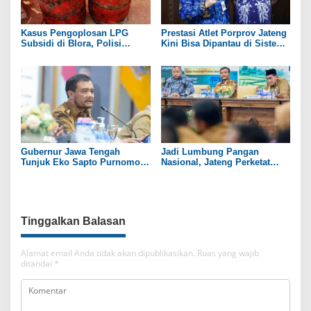
Kasus Pengoplosan LPG
Prestasi Atlet Porprov Jateng
Subsidi di Blora, Polisi
Kini Bisa Dipantau di Sistem
Tetapkan 1 Tersangka
Secara Real Time
Gubernur Jawa Tengah
Jadi Lumbung Pangan
Tunjuk Eko Sapto Purnomo
Nasional, Jateng Perketat
Jadi Plt Bupati Sukoharjo
Pengendalian Alih Fungsi
Lahan Sawah
Tinggalkan Balasan
Alamat email Anda tidak akan dipublikasikan.
Ruas yang wajib
ditandai
*