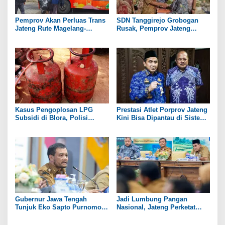
Pemprov Akan Perluas Trans
SDN Tanggirejo Grobogan
Jateng Rute Magelang-
Rusak, Pemprov Jateng
Temanggung pada 2027
Pastikan Ada Bantuan
Revitalisasi
Kasus Pengoplosan LPG
Prestasi Atlet Porprov Jateng
Subsidi di Blora, Polisi
Kini Bisa Dipantau di Sistem
Tetapkan 1 Tersangka
Secara Real Time
Gubernur Jawa Tengah
Jadi Lumbung Pangan
Tunjuk Eko Sapto Purnomo
Nasional, Jateng Perketat
Jadi Plt Bupati Sukoharjo
Pengendalian Alih Fungsi
Lahan Sawah