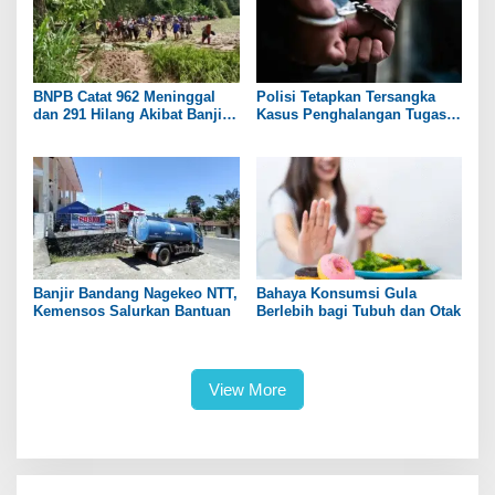
BNPB Catat 962 Meninggal
Polisi Tetapkan Tersangka
dan 291 Hilang Akibat Banjir
Kasus Penghalangan Tugas
dan Longsor di Sumatera
Wartawan Saat Liput di DPRD
Pati
Banjir Bandang Nagekeo NTT,
Bahaya Konsumsi Gula
Kemensos Salurkan Bantuan
Berlebih bagi Tubuh dan Otak
View More