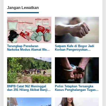
Jangan Lewatkan
Terungkap Peredaran
Satpam Kafe di Bogor Jadi
Narkoba Modus Alamat Web
Korban Pengeroyokan
Tempet di Boyolali dan
Sekelompok Orang
Sukoharjo
BNPB Catat 962 Meninggal
Polisi Tetapkan Tersangka
dan 291 Hilang Akibat Banjir
Kasus Penghalangan Tugas
dan Longsor di Sumatera
Wartawan Saat Liput di DPRD
Pati