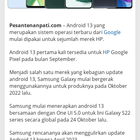
d
a
t
e
A
Pesantenanpati.com
– Android 13 yang
n
d
merupakan sistem operasi terbaru dari
Google
r
mulai dipakai untuk sejumlah merek HP.
o
i
d
Android 13 pertama kali tersedia untuk
HP
Google
1
Pixel pada bulan September.
3
!
Menjadi salah satu merek yang kebagian update
android 13, Samsung Galaxy mulai bergerak
menggunakannya untuk produknya pada Oktober
2022 lalu.
Samsung mulai menerapkan android 13
bersamaan dengan One UI 5.0 untuk lini Galaxy S22
series secara global pada 24 Oktober lalu.
Samsung rencananya akan menggulirkan update
Android 13 hingga April 2023.