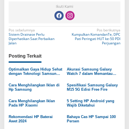
Ikuti Kami
N
Pos sebelumnya
Pos berikutnya
Sistem Drainase Perlu
Kumpulkan KomandanTe, DPC
a
Diperhatikan Saat Perbaikan
Pati Peringati HUT ke-50 PDI
Jalan
Perjuangan
v
i
Posting Terkait
g
Optimalkan Gaya Hidup Sehat
Akurasi Samsung Galaxy
a
dengan Teknologi Samsung
Watch 7 dalam Memantau
Galaxy
Kesehatan
s
Cara Menghilangkan Iklan di
Spesifikasi Samsung Galaxy
i
Hp Samsung
M15 5G Edisi Free Fire
p
Cara Menghilangkan Iklan
5 Setting HP Android yang
o
Pada HP Xiaomi
Wajib Diketahui
s
Rekomendasi HP Baterai
Bahaya Cas HP Sampai 100
Awet 2024
Persen