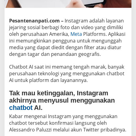
h
a
t
b
Pesantenanpati.com –
Instagram adalah layanan
o
t
jejaring sosial berbagi foto dan video yang dimiliki
A
oleh perusahaan Amerika,
Meta
Platforms. Aplikasi
I
ini memungkinkan pengguna untuk mengunggah
media yang dapat diedit dengan filter atau diatur
dengan tagar dan penandaan geografis.
Chatbot AI saat ini memang tengah marak, banyak
perusahaan teknologi yang menggunakan chatbot
AI untuk platform dan layanannya.
Tak mau ketinggalan, Instagram
akhirnya menyusul menggunakan
chatbot
AI.
Kabar mengenai Instagram yang menggunakan
chatbot tersebut konfirmasi langsung oleh
Alessandro Paluzzi melalui akun Twitter pribadinya.