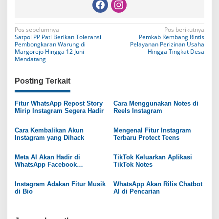
N
Pos sebelumnya
Pos berikutnya
Satpol PP Pati Berikan Toleransi
Pemkab Rembang Rintis
a
Pembongkaran Warung di
Pelayanan Perizinan Usaha
Margorejo Hingga 12 Juni
Hingga Tingkat Desa
v
Mendatang
i
Posting Terkait
g
a
Fitur WhatsApp Repost Story
Cara Menggunakan Notes di
Mirip Instagram Segera Hadir
Reels Instagram
s
i
Cara Kembalikan Akun
Mengenal Fitur Instagram
Instagram yang Dihack
Terbaru Protect Teens
p
o
Meta AI Akan Hadir di
TikTok Keluarkan Aplikasi
WhatsApp Facebook
TikTok Notes
s
Instagram
Instagram Adakan Fitur Musik
WhatsApp Akan Rilis Chatbot
di Bio
AI di Pencarian