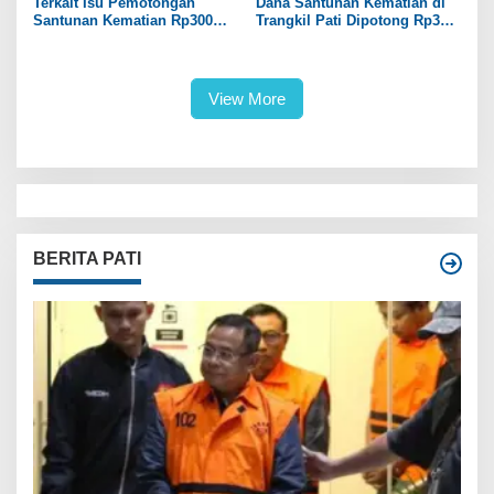
Terkait Isu Pemotongan
Dana Santunan Kematian di
Santunan Kematian Rp300
Trangkil Pati Dipotong Rp300
Ribu, Pemdes Trangkil Pati
Ribu oleh Perangkat Desa
Beri Tanggapan
View More
BERITA PATI