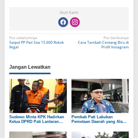
Ikuti Kami
N
Pos sebelumnya
Pos berikutnya
Satpol PP Pati Sita 15.600 Rokok
Cara Tambah Centang Biru di
a
Ilegal
Profil Instagram
v
i
Jangan Lewatkan
g
a
s
i
p
o
Sudewo Minta KPK Hadirkan
Pemkab Pati Lakukan
Ketua DPRD Pati Lantaran
Pemetaan Daerah yang Alami
s
Namanya Disebut oleh Saksi
Kekeringan