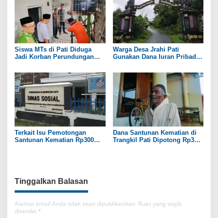
Siswa MTs di Pati Diduga
Warga Desa Jrahi Pati
Jadi Korban Perundungan
Gunakan Dana Iuran Pribadi
hingga Jari Tangan Putus
untuk Perbaiki Jalan Utama
Terkait Isu Pemotongan
Dana Santunan Kematian di
Santunan Kematian Rp300
Trangkil Pati Dipotong Rp300
Ribu, Pemdes Trangkil Pati
Ribu oleh Perangkat Desa
Beri Tanggapan
Tinggalkan Balasan
Alamat email Anda tidak akan dipublikasikan.
Ruas yang wajib
ditandai
*