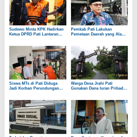
Sudewo Minta KPK Hadirkan
Pemkab Pati Lakukan
Ketua DPRD Pati Lantaran
Pemetaan Daerah yang Alami
Namanya Disebut oleh Saksi
Kekeringan
Siswa MTs di Pati Diduga
Warga Desa Jrahi Pati
Jadi Korban Perundungan
Gunakan Dana Iuran Pribadi
hingga Jari Tangan Putus
untuk Perbaiki Jalan Utama