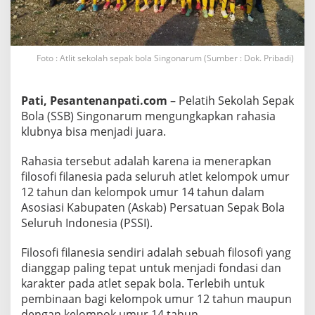
n
g
k
a
p
Foto : Atlit sekolah sepak bola Singonarum (Sumber : Dok. Pribadi)
R
a
h
a
Pati, Pesantenanpati.com
– Pelatih Sekolah Sepak
s
i
Bola (SSB) Singonarum mengungkapkan rahasia
a
klubnya bisa menjadi juara.
J
a
d
Rahasia tersebut adalah karena ia menerapkan
i
J
filosofi filanesia pada seluruh atlet kelompok umur
u
12 tahun dan kelompok umur 14 tahun dalam
a
Asosiasi Kabupaten (Askab) Persatuan Sepak Bola
r
a
Seluruh Indonesia (PSSI).
Filosofi filanesia sendiri adalah sebuah filosofi yang
dianggap paling tepat untuk menjadi fondasi dan
karakter pada atlet sepak bola. Terlebih untuk
pembinaan bagi kelompok umur 12 tahun maupun
dengan kelompok umur 14 tahun.