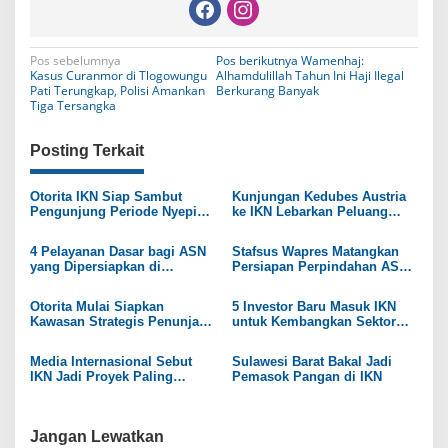
N
Pos sebelumnya
Pos berikutnya
Wamenhaj:
Kasus Curanmor di Tlogowungu
Alhamdulillah Tahun Ini Haji Ilegal
a
Pati Terungkap, Polisi Amankan
Berkurang Banyak
Tiga Tersangka
v
i
Posting Terkait
g
Otorita IKN Siap Sambut
Kunjungan Kedubes Austria
a
Pengunjung Periode Nyepi
ke IKN Lebarkan Peluang
dan Idulfitri
Kolaborasi
s
4 Pelayanan Dasar bagi ASN
Stafsus Wapres Matangkan
i
yang Dipersiapkan di
Persiapan Perpindahan ASN
Kawasan IKN
ke IKN
p
Otorita Mulai Siapkan
5 Investor Baru Masuk IKN
o
Kawasan Strategis Penunjang
untuk Kembangkan Sektor
Fungsi IKN
Usaha
s
Media Internasional Sebut
Sulawesi Barat Bakal Jadi
IKN Jadi Proyek Paling
Pemasok Pangan di IKN
Visioner di Dunia
Jangan Lewatkan