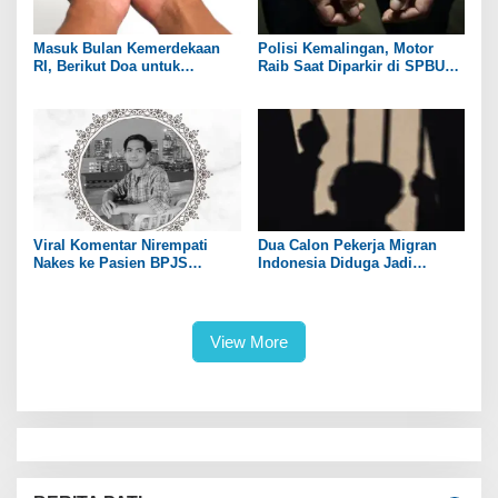
Masuk Bulan Kemerdekaan
Polisi Kemalingan, Motor
RI, Berikut Doa untuk
Raib Saat Diparkir di SPBU
Kedamaian Negeri
Wilayah Jembatan Suramadu
Viral Komentar Nirempati
Dua Calon Pekerja Migran
Nakes ke Pasien BPJS
Indonesia Diduga Jadi
Berujung Maut, Menkes: Hati
Korban TPPO di Myanmar
Saya Sedih dan Merasa Gagal
View More