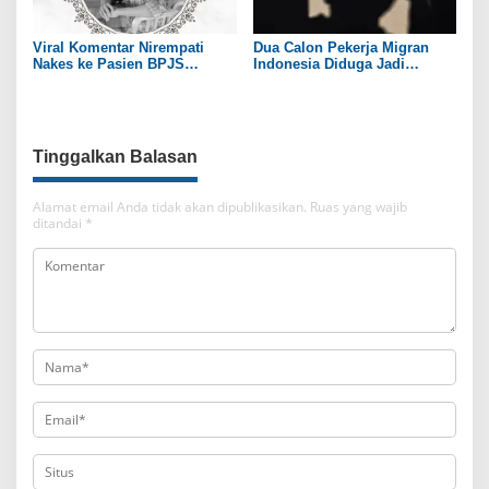
Viral Komentar Nirempati
Dua Calon Pekerja Migran
Nakes ke Pasien BPJS
Indonesia Diduga Jadi
Berujung Maut, Menkes: Hati
Korban TPPO di Myanmar
Saya Sedih dan Merasa Gagal
Tinggalkan Balasan
Alamat email Anda tidak akan dipublikasikan.
Ruas yang wajib
ditandai
*