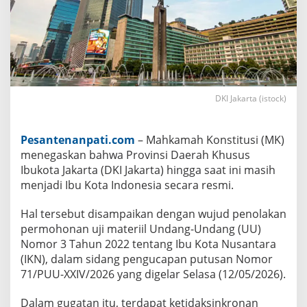
a
s
i
h
J
a
d
i
I
DKI Jakarta (istock)
b
u
K
o
Pesantenanpati.com
– Mahkamah Konstitusi (MK)
t
a
menegaskan bahwa Provinsi Daerah Khusus
I
Ibukota Jakarta (DKI Jakarta) hingga saat ini masih
n
d
menjadi Ibu Kota Indonesia secara resmi.
o
n
e
Hal tersebut disampaikan dengan wujud penolakan
s
permohonan uji materiil Undang-Undang (UU)
i
Nomor 3 Tahun 2022 tentang Ibu Kota Nusantara
a
R
(IKN), dalam sidang pengucapan putusan Nomor
e
71/PUU-XXIV/2026 yang digelar Selasa (12/05/2026).
s
m
i
Dalam gugatan itu, terdapat ketidaksinkronan