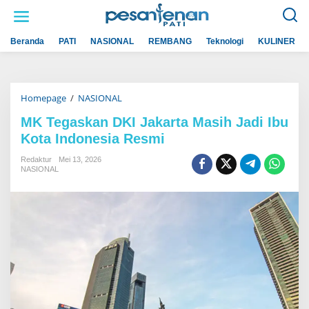
L
e
w
a
Beranda
PATI
NASIONAL
REMBANG
Teknologi
KULINER
t
i
k
e
k
Homepage
/
NASIONAL
M
o
K
n
T
t
MK Tegaskan DKI Jakarta Masih Jadi Ibu
e
e
Kota Indonesia Resmi
g
n
a
s
Redaktur
Mei 13, 2026
k
NASIONAL
a
n
D
K
I
J
a
k
a
r
t
a
M