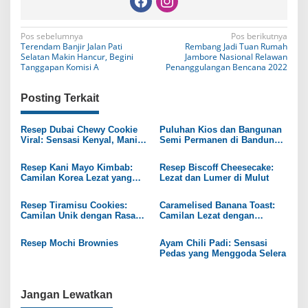
N
Pos sebelumnya
Pos berikutnya
Terendam Banjir Jalan Pati
Rembang Jadi Tuan Rumah
a
Selatan Makin Hancur, Begini
Jambore Nasional Relawan
Tanggapan Komisi A
Penanggulangan Bencana 2022
v
i
Posting Terkait
g
Resep Dubai Chewy Cookie
Puluhan Kios dan Bangunan
a
Viral: Sensasi Kenyal, Manis,
Semi Permanen di Bandung
dan Gurih ala Rumahan
Hangus Terbakar
s
Resep Kani Mayo Kimbab:
Resep Biscoff Cheesecake:
i
Camilan Korea Lezat yang
Lezat dan Lumer di Mulut
Mudah Dibuat
p
Resep Tiramisu Cookies:
Caramelised Banana Toast:
o
Camilan Unik dengan Rasa
Camilan Lezat dengan
Klasik Italia
Sentuhan Manis
s
Resep Mochi Brownies
Ayam Chili Padi: Sensasi
Pedas yang Menggoda Selera
Jangan Lewatkan