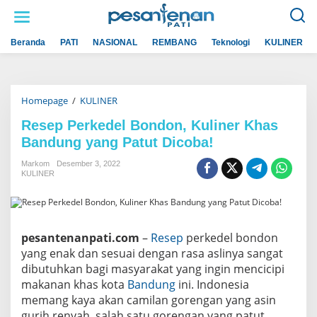
L
e
w
a
Beranda
PATI
NASIONAL
REMBANG
Teknologi
KULINER
t
i
k
e
k
Homepage
/
KULINER
R
o
e
n
s
t
Resep Perkedel Bondon, Kuliner Khas
e
e
Bandung yang Patut Dicoba!
p
n
P
e
Markom
Desember 3, 2022
r
KULINER
k
e
d
e
l
pesantenanpati.com
–
Resep
perkedel bondon
B
o
yang enak dan sesuai dengan rasa aslinya sangat
n
dibutuhkan bagi masyarakat yang ingin mencicipi
d
o
makanan khas kota
Bandung
ini. Indonesia
n
memang kaya akan camilan gorengan yang asin
,
K
gurih renyah, salah satu gorengan yang patut