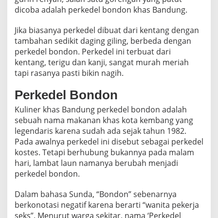
u
dicoba adalah perkedel bondon khas Bandung.
l
i
n
Jika biasanya perkedel dibuat dari kentang dengan
e
tambahan sedikit daging giling, berbeda dengan
r
K
perkedel bondon. Perkedel ini terbuat dari
h
kentang, terigu dan kanji, sangat murah meriah
a
s
tapi rasanya pasti bikin nagih.
B
a
Perkedel Bondon
n
d
u
Kuliner khas Bandung perkedel bondon adalah
n
sebuah nama makanan khas kota kembang yang
g
y
legendaris karena sudah ada sejak tahun 1982.
a
Pada awalnya perkedel ini disebut sebagai perkedel
n
g
kostes. Tetapi berhubung bukannya pada malam
P
hari, lambat laun namanya berubah menjadi
a
t
perkedel bondon.
u
t
Dalam bahasa Sunda, “Bondon” sebenarnya
D
i
berkonotasi negatif karena berarti “wanita pekerja
c
seks”. Menurut warga sekitar, nama ‘Perkedel
o