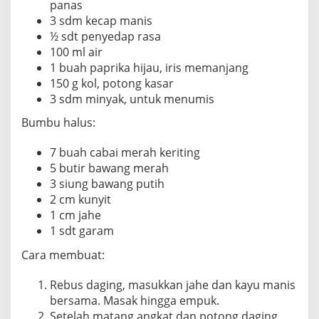
panas
3 sdm kecap manis
½ sdt penyedap rasa
100 ml air
1 buah paprika hijau, iris memanjang
150 g kol, potong kasar
3 sdm minyak, untuk menumis
Bumbu halus:
7 buah cabai merah keriting
5 butir bawang merah
3 siung bawang putih
2 cm kunyit
1 cm jahe
1 sdt garam
Cara membuat:
Rebus daging, masukkan jahe dan kayu manis
bersama. Masak hingga empuk.
Setelah matang angkat dan potong daging