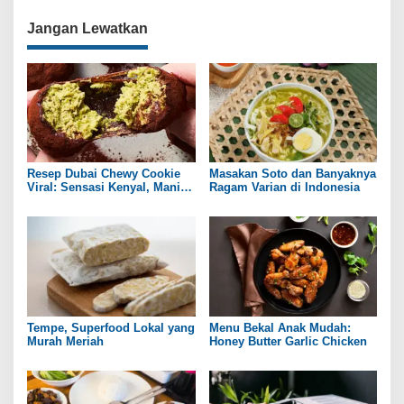
i
Jangan Lewatkan
g
a
s
i
p
o
Resep Dubai Chewy Cookie
Masakan Soto dan Banyaknya
s
Viral: Sensasi Kenyal, Manis,
Ragam Varian di Indonesia
dan Gurih ala Rumahan
Tempe, Superfood Lokal yang
Menu Bekal Anak Mudah:
Murah Meriah
Honey Butter Garlic Chicken