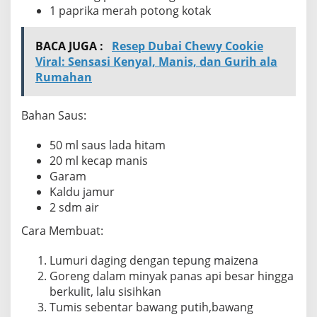
1 paprika merah potong kotak
BACA JUGA :
Resep Dubai Chewy Cookie
Viral: Sensasi Kenyal, Manis, dan Gurih ala
Rumahan
Bahan Saus:
50 ml saus lada hitam
20 ml kecap manis
Garam
Kaldu jamur
2 sdm air
Cara Membuat:
Lumuri daging dengan tepung maizena
Goreng dalam minyak panas api besar hingga
berkulit, lalu sisihkan
Tumis sebentar bawang putih,bawang