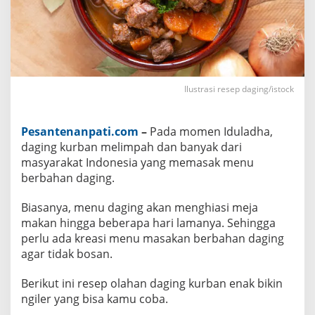
a
n
E
n
a
k
B
i
Ilustrasi resep daging/istock
k
i
n
N
Pesantenanpati.com
–
Pada momen Iduladha,
g
i
daging kurban melimpah dan banyak dari
l
masyarakat Indonesia yang memasak menu
e
r
berbahan daging.
Biasanya, menu daging akan menghiasi meja
makan hingga beberapa hari lamanya. Sehingga
perlu ada kreasi menu masakan berbahan daging
agar tidak bosan.
Berikut ini resep olahan daging kurban enak bikin
ngiler yang bisa kamu coba.