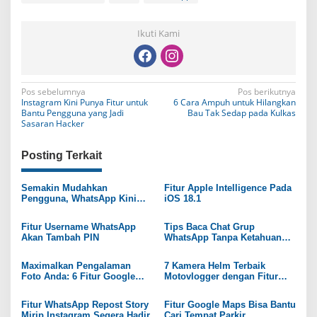
Ikuti Kami
N
Pos sebelumnya
Pos berikutnya
Instagram Kini Punya Fitur untuk
6 Cara Ampuh untuk Hilangkan
a
Bantu Pengguna yang Jadi
Bau Tak Sedap pada Kulkas
Sasaran Hacker
v
i
Posting Terkait
g
Semakin Mudahkan
Fitur Apple Intelligence Pada
a
Pengguna, WhatsApp Kini
iOS 18.1
Punya Kategori Saluran
s
Fitur Username WhatsApp
Tips Baca Chat Grup
i
Akan Tambah PIN
WhatsApp Tanpa Ketahuan
Pengirim
p
Maximalkan Pengalaman
7 Kamera Helm Terbaik
o
Foto Anda: 6 Fitur Google
Motovlogger dengan Fitur
Photos yang Wajib Diketahui
Canggih
s
Fitur WhatsApp Repost Story
Fitur Google Maps Bisa Bantu
Mirip Instagram Segera Hadir
Cari Tempat Parkir