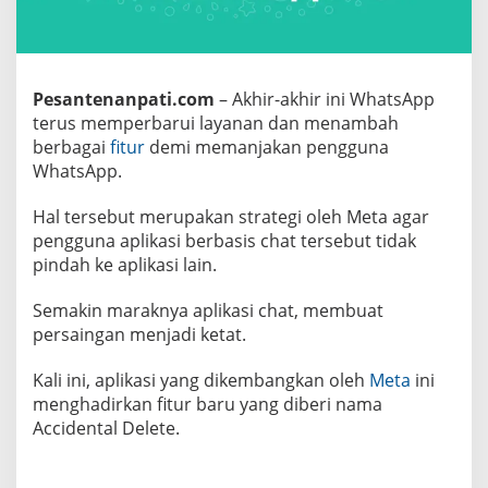
i
d
e
n
t
a
Pesantenanpati.com
– Akhir-akhir ini WhatsApp
l
terus memperbarui layanan dan menambah
D
e
berbagai
fitur
demi memanjakan pengguna
l
WhatsApp.
e
t
e
Hal tersebut merupakan strategi oleh Meta agar
,
A
pengguna aplikasi berbasis chat tersebut tidak
p
pindah ke aplikasi lain.
a
I
t
Semakin maraknya aplikasi chat, membuat
u
persaingan menjadi ketat.
?
Kali ini, aplikasi yang dikembangkan oleh
Meta
ini
menghadirkan fitur baru yang diberi nama
Accidental Delete.