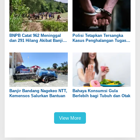
BNPB Catat 962 Meninggal
Polisi Tetapkan Tersangka
dan 291 Hilang Akibat Banjir
Kasus Penghalangan Tugas
dan Longsor di Sumatera
Wartawan Saat Liput di DPRD
Pati
Banjir Bandang Nagekeo NTT,
Bahaya Konsumsi Gula
Kemensos Salurkan Bantuan
Berlebih bagi Tubuh dan Otak
View More