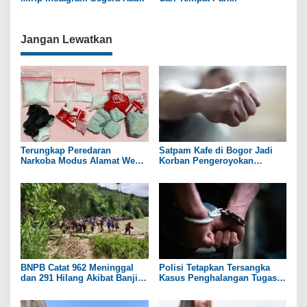
Jangan Lewatkan
Terungkap Peredaran
Satpam Kafe di Bogor Jadi
Narkoba Modus Alamat Web
Korban Pengeroyokan
Tempet di Boyolali dan
Sekelompok Orang
Sukoharjo
BNPB Catat 962 Meninggal
Polisi Tetapkan Tersangka
dan 291 Hilang Akibat Banjir
Kasus Penghalangan Tugas
dan Longsor di Sumatera
Wartawan Saat Liput di DPRD
Pati