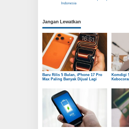
a
Indonesia
v
i
Jangan Lewatkan
g
a
s
i
p
o
s
Baru Rilis 5 Bulan, iPhone 17 Pro
Komdigi 
Max Paling Banyak Dijual Lagi
Kebocoran