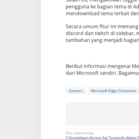
pengguna ke bagian tema di A
mendownload tema terkait de
Secara umum fitur ini memang
discord dan twitch di sidebar,
tambahan yang menjadi bagian 
Berikut informasi mengenai M
dari Microsoft sendiri. Bagai
Gamers
Microsoft Edge Chromium
N
Pos sebelumnya
5 Kecelakaan Kereta Api Terparah dalam 