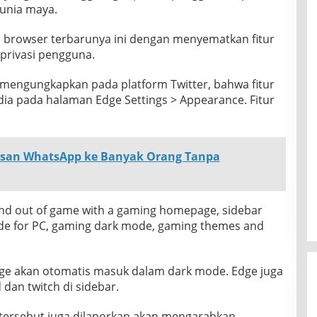
dunia maya.
i browser terbarunya ini dengan menyematkan fitur
 privasi pengguna.
4 mengungkapkan pada platform Twitter, bahwa fitur
dia pada halaman Edge Settings > Appearance. Fitur
esan WhatsApp ke Banyak Orang Tanpa
 and out of game with a gaming homepage, sidebar
ode for PC, gaming dark mode, gaming themes and
Edge akan otomatis masuk dalam dark mode. Edge juga
dan twitch di sidebar.
e tersebut juga dilaporkan akan mengarahkan