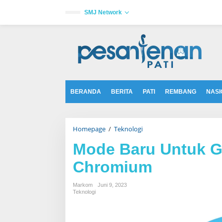
L
e
SMJ Network
w
a
tutup
t
i
k
e
k
o
n
t
BERANDA
BERITA
PATI
REMBANG
NASI
e
n
Homepage
/
Teknologi
M
o
d
Mode Baru Untuk G
e
B
Chromium
a
r
u
Markom
Juni 9, 2023
U
Teknologi
n
t
u
k