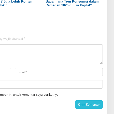
7 Juta Lebih Konten
Bagaimana Tren Konsumsi dalam
lokir
Ramadan 2025 di Era Digital?
g wajib ditandai
*
mban ini untuk komentar saya berikutnya.