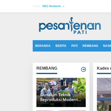
L
e
SMJ Network
w
a
tutup
t
i
k
e
k
o
n
t
BERANDA
BERITA
PATI
REMBANG
NASI
e
n
REMBANG
Kades 
Gunakan Teknik
Reproduksi Modern,
Populasi Peternakan
Sapi di Rembang