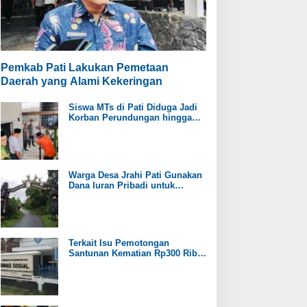
Pemkab Pati Lakukan Pemetaan
Daerah yang Alami Kekeringan
Siswa MTs di Pati Diduga Jadi
Korban Perundungan hingga
Jari Tangan Putus
Warga Desa Jrahi Pati Gunakan
Dana Iuran Pribadi untuk
Perbaiki Jalan Utama
Terkait Isu Pemotongan
Santunan Kematian Rp300 Ribu,
Pemdes Trangkil Pati Beri
Tanggapan