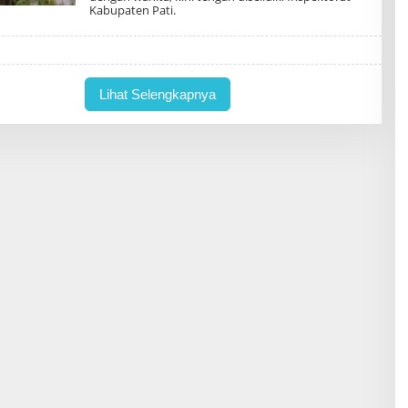
R
Kabupaten Pati.
E
D
A
K
T
U
Lihat Selengkapnya
R