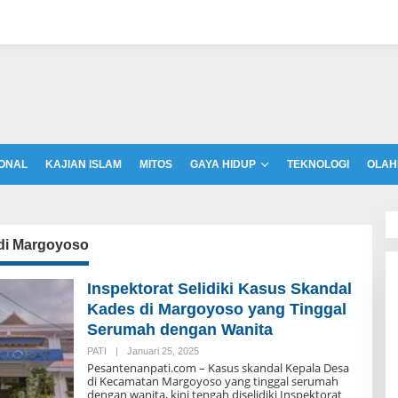
ONAL
KAJIAN ISLAM
MITOS
GAYA HIDUP
TEKNOLOGI
OLAH
di Margoyoso
Inspektorat Selidiki Kasus Skandal
Kades di Margoyoso yang Tinggal
Serumah dengan Wanita
PATI
|
Januari 25, 2025
O
L
Pesantenanpati.com – Kasus skandal Kepala Desa
E
di Kecamatan Margoyoso yang tinggal serumah
H
dengan wanita, kini tengah diselidiki Inspektorat