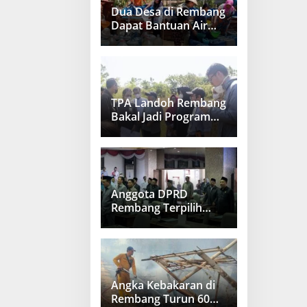
Dua Desa di Rembang
Dapat Bantuan Air
Bersih
TPA Landoh Rembang
Bakal Jadi Program
Nasional
Anggota DPRD
Rembang Terpilih
Bakal Dilantik 20
Agustus 2024
Angka Kebakaran di
Rembang Turun 60