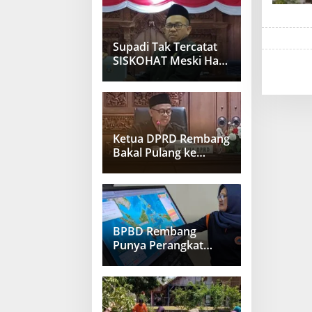
Capai 100 Ribu Ekor
Supadi Tak Tercatat
SISKOHAT Meski Haji
Berkali-Kali
Ketua DPRD Rembang
Bakal Pulang ke
Indonesia Usai
Divonis Bebas di Arab
Saudi
BPBD Rembang
Punya Perangkat
Deteksi Gempa dan
Tsunami