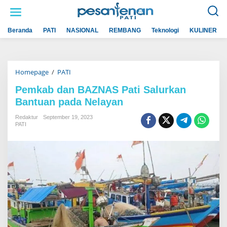
L
e
w
a
Beranda
PATI
NASIONAL
REMBANG
Teknologi
KULINER
t
i
k
e
k
Homepage
/
PATI
P
o
e
n
m
t
Pemkab dan BAZNAS Pati Salurkan
k
e
Bantuan pada Nelayan
a
n
b
d
Redaktur
September 19, 2023
a
PATI
n
B
A
Z
N
A
S
P
a
t
i
S
a