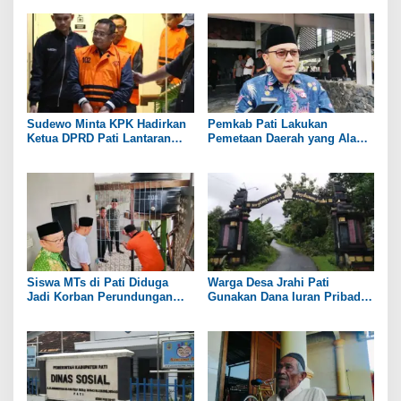
Sudewo Minta KPK Hadirkan
Pemkab Pati Lakukan
Ketua DPRD Pati Lantaran
Pemetaan Daerah yang Alami
Namanya Disebut oleh Saksi
Kekeringan
Siswa MTs di Pati Diduga
Warga Desa Jrahi Pati
Jadi Korban Perundungan
Gunakan Dana Iuran Pribadi
hingga Jari Tangan Putus
untuk Perbaiki Jalan Utama