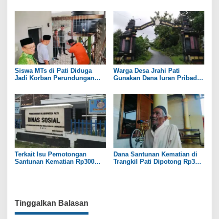
Namanya Disebut oleh Saksi
Kekeringan
Siswa MTs di Pati Diduga
Warga Desa Jrahi Pati
Jadi Korban Perundungan
Gunakan Dana Iuran Pribadi
hingga Jari Tangan Putus
untuk Perbaiki Jalan Utama
Terkait Isu Pemotongan
Dana Santunan Kematian di
Santunan Kematian Rp300
Trangkil Pati Dipotong Rp300
Ribu, Pemdes Trangkil Pati
Ribu oleh Perangkat Desa
Beri Tanggapan
Tinggalkan Balasan