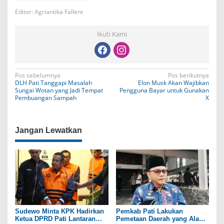
Editor: Agriantika Fallent
Ikuti Kami
N
Pos sebelumnya
Pos berikutnya
DLH Pati Tanggapi Masalah
Elon Musk Akan Wajibkan
a
Sungai Wotan yang Jadi Tempat
Pengguna Bayar untuk Gunakan
Pembuangan Sampah
X
v
i
Jangan Lewatkan
g
a
s
i
p
o
Sudewo Minta KPK Hadirkan
Pemkab Pati Lakukan
s
Ketua DPRD Pati Lantaran
Pemetaan Daerah yang Alami