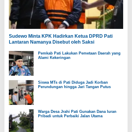
Sudewo Minta KPK Hadirkan Ketua DPRD Pati
Lantaran Namanya Disebut oleh Saksi
Pemkab Pati Lakukan Pemetaan Daerah yang
Alami Kekeringan
Siswa MTs di Pati Diduga Jadi Korban
Perundungan hingga Jari Tangan Putus
Warga Desa Jrahi Pati Gunakan Dana Iuran
Pribadi untuk Perbaiki Jalan Utama