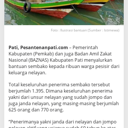
l
u
r
k
a
n
B
Foto : Ilustrasi bantuan (Sumber : Istimewa)
a
n
t
u
Pati, Pesantenanpati.com
– Pemerintah
a
Kabupaten (Pemkab) dan juga Badan Amil Zakat
n
p
Nasional (BAZNAS) Kabupaten Pati menyalurkan
a
bantuan sembako kepada ribuan warga pesisir dari
d
a
keluarga nelayan.
N
e
Total keseluruhan penerima sembako tersebut
l
a
berjumlah 1.395. Dimana keseluruhan penerima
y
yakni dari unsur nelayan yang sudah jompo dan
a
n
juga janda nelayan, yang masing-masing berjumlah
625 orang dan 770 orang.
“Penerimanya yakni janda dari nelayan dan jompo
nelayan aktif yang usianya sudah 60 tahun ke atas.