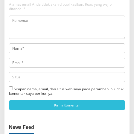
Alamat email Anda tidak akan dipublikasikan.
Ruas yang wajib
ditandai
*
Simpan nama, email, dan situs web saya pada peramban ini untuk
komentar saya berikutnya.
News Feed