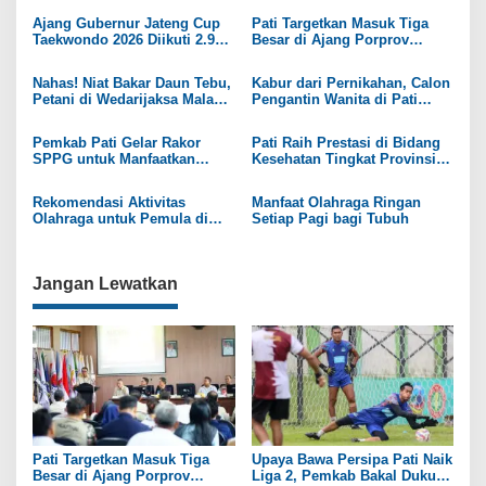
g
Ajang Gubernur Jateng Cup
Pati Targetkan Masuk Tiga
a
Taekwondo 2026 Diikuti 2.935
Besar di Ajang Porprov
Atlet
Jateng 2026
s
Nahas! Niat Bakar Daun Tebu,
Kabur dari Pernikahan, Calon
i
Petani di Wedarijaksa Malah
Pengantin Wanita di Pati
Ikut Terbakar
Berakhir Diminta Ganti Rugi
p
Rp30 Juta
Pemkab Pati Gelar Rakor
Pati Raih Prestasi di Bidang
o
SPPG untuk Manfaatkan
Kesehatan Tingkat Provinsi
Produk Lokal
dan Nasional
s
Rekomendasi Aktivitas
Manfaat Olahraga Ringan
Olahraga untuk Pemula di
Setiap Pagi bagi Tubuh
Rumah
Jangan Lewatkan
Pati Targetkan Masuk Tiga
Upaya Bawa Persipa Pati Naik
Besar di Ajang Porprov
Liga 2, Pemkab Bakal Dukung