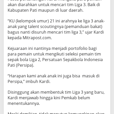
akan diarahkan untuk mencari tim Liga 3. Baik di
Kabupaten Pati maupun di luar daerah.
“KU (kelompok umur) 21 ini arahnya ke liga 3 anak-
anak yang talent scoutingnya (pemanduan bakat)
bagus nanti disuruh mencari tim liga 3,” ujar Kardi
kepada Mitrapost.com.
Kejuaraan ini nantinya menjadi portofolio bagi
para pemain untuk mengikuti seleksi pemain tim
sepak bola Liga 2, Persatuan Sepakbola Indonesia
Pati (Persipa).
“Harapan kami anak anak ini juga bisa masuk di
Persipa,” imbuh Kardi.
Disinggung akan membentuk tim Liga 3 yang baru,
Kardi menjawab hingga kini Pemkab belum
menentukannya.
Meski demikian, tidak menutup kemungkinan akan