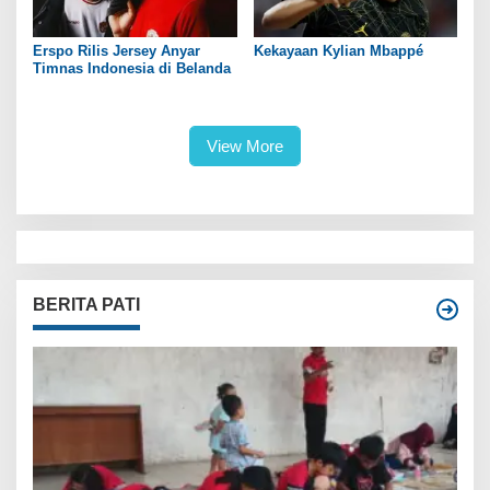
Erspo Rilis Jersey Anyar
Kekayaan Kylian Mbappé
Timnas Indonesia di Belanda
View More
BERITA PATI