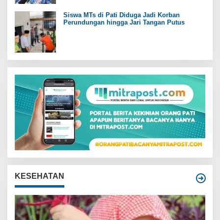
Siswa MTs di Pati Diduga Jadi Korban
Perundungan hingga Jari Tangan Putus
KESEHATAN