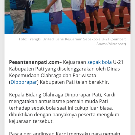
k
a
n
M
e
n
g
i
k
Foto: Trangkil United juarai Kejuaraan Sepakbola U-21 (Sumber:
u
Anwar/Mitrapost)
t
i
L
Pesantenanpati.com
– Kejuaraan
sepak bola
U-21
i
g
Kabupaten Pati yang diselenggarakan oleh Dinas
a
Kepemudaan Olahraga dan Pariwisata
3
(
Dibporapar
) Kabupaten Pati telah berakhir.
Kepala Bidang Olahraga Dinporapar Pati, Kardi
mengatakan antusiasme pemain muda Pati
terhadap sepak bola saat ini cukup luar biasa,
dibuktikan dengan banyaknya peserta mengikuti
kejuaraan tersebut.
Pasca pertandingan Kardi mengaku para pemain