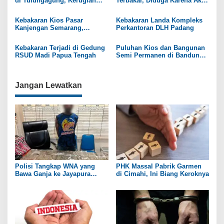
di Tulungagung, Kerugian
Terbakar, Diduga Karena Aksi
Capai Rp40 juta
Anak yang Gangguan Jiwa
p
Kebakaran Kios Pasar
Kebakaran Landa Kompleks
o
Kanjengan Semarang,
Perkantoran DLH Padang
Penyebab Masih Diselidiki
s
Kebakaran Terjadi di Gedung
Puluhan Kios dan Bangunan
RSUD Madi Papua Tengah
Semi Permanen di Bandung
Hangus Terbakar
Jangan Lewatkan
Polisi Tangkap WNA yang
PHK Massal Pabrik Garmen
Bawa Ganja ke Jayapura
di Cimahi, Ini Biang Keroknya
Selatan