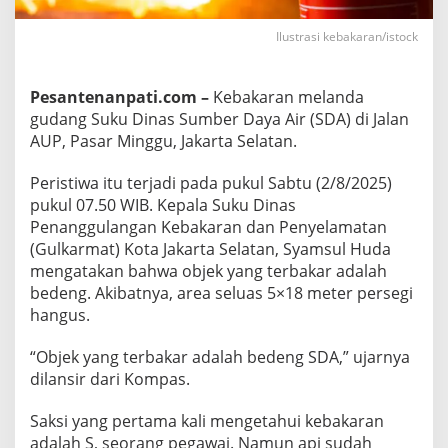
D
A
Ilustrasi kebakaran/istock
d
i
J
a
Pesantenanpati.com –
Kebakaran melanda
k
s
gudang Suku Dinas Sumber Daya Air (SDA) di Jalan
e
AUP, Pasar Minggu, Jakarta Selatan.
l
Peristiwa itu terjadi pada pukul Sabtu (2/8/2025)
pukul 07.50 WIB. Kepala Suku Dinas
Penanggulangan Kebakaran dan Penyelamatan
(Gulkarmat) Kota Jakarta Selatan, Syamsul Huda
mengatakan bahwa objek yang terbakar adalah
bedeng. Akibatnya, area seluas 5×18 meter persegi
hangus.
“Objek yang terbakar adalah bedeng SDA,” ujarnya
dilansir dari Kompas.
Saksi yang pertama kali mengetahui kebakaran
adalah S, seorang pegawai. Namun api sudah