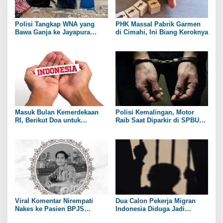
Polisi Tangkap WNA yang
PHK Massal Pabrik Garmen
Bawa Ganja ke Jayapura
di Cimahi, Ini Biang Keroknya
Selatan
Masuk Bulan Kemerdekaan
Polisi Kemalingan, Motor
RI, Berikut Doa untuk
Raib Saat Diparkir di SPBU
Kedamaian Negeri
Wilayah Jembatan Suramadu
Viral Komentar Nirempati
Dua Calon Pekerja Migran
Nakes ke Pasien BPJS
Indonesia Diduga Jadi
Berujung Maut, Menkes: Hati
Korban TPPO di Myanmar