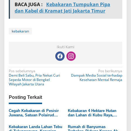
BACA JUGA :
Kebakaran Tumpukan Pipa
dan Kabel di Kramat Jati Jakarta Timur
kebakaran
Ikuti Kami
N
Pos sebelumnya
Pos berikutnya
Demi Beli Sabu, Pria Nekat Curi
Dampak Media Sosial terhadap
a
Sepeda Motor di Bengkel
Kesehatan Mental Remaja
Wilayah Jakarta Utara
v
i
Posting Terkait
g
Cegah Kebakaran di Pesisir
Kebakaran 4 Hektare Hutan
a
Juwana, Satuan Polairud
dan Lahan di Kubu Raya,
Polresta Pati Tingkatkan
Polisi Dalami Penyebabnya
s
Edukasi Pekerja Galangan
Kebakaran Landa Lahan Tebu
Rumah di Banyumas
i
Kapal