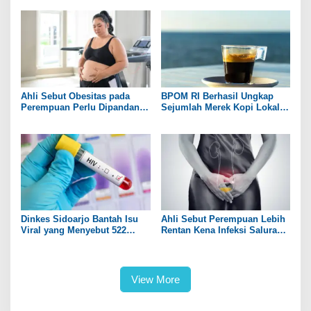
Ahli Sebut Obesitas pada
BPOM RI Berhasil Ungkap
Perempuan Perlu Dipandang
Sejumlah Merek Kopi Lokal
sebagai Penyakit Kronis
yang Mengandung Zat
Berbahaya
Dinkes Sidoarjo Bantah Isu
Ahli Sebut Perempuan Lebih
Viral yang Menyebut 522
Rentan Kena Infeksi Saluran
Pelajar Terpapar HIV/AIDS
Kemih daripada Laki-laki
View More