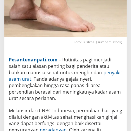
a
g
i
K
e
n
d
a
l
Foto: ilustrasi (sumber: istock)
i
k
a
n
Pesantenanpati.com
– Rutinitas pagi menjadi
P
e
salah satu alasan penting bagi penderita atau
n
bahkan manusia sehat untuk menghindari
penyakit
y
a
asam urat
. Tanda adanya gejala nyeri,
k
pembengkakan hingga rasa panas di area
i
t
persendian berasal dari meningkatnya kadar asam
A
urat secara perlahan.
s
a
m
Melansir dari CNBC Indonesia, permulaan hari yang
U
dilalui dengan aktivitas sehat menghasilkan ginjal
r
a
yang dapat berfungsi dengan baik disertai
t
pengurangan
peradangan
. Oleh karena itu,