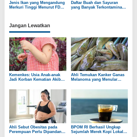
s
Jenis Ikan yang Mengandung
Daftar Buah dan Sayuran
Merkuri Tinggi Menurut FDA
yang Banyak Terkontaminasi
AS
Mikroplastik
Jangan Lewatkan
Kemenkes: Usia Anak-anak
Ahli Temukan Kanker Ganas
Jadi Korban Kematian Akibat
Melanoma yang Menular
DBD Tertinggi
antar Ikan Lele
Ahli Sebut Obesitas pada
BPOM RI Berhasil Ungkap
Perempuan Perlu Dipandang
Sejumlah Merek Kopi Lokal
sebagai Penyakit Kronis
yang Mengandung Zat