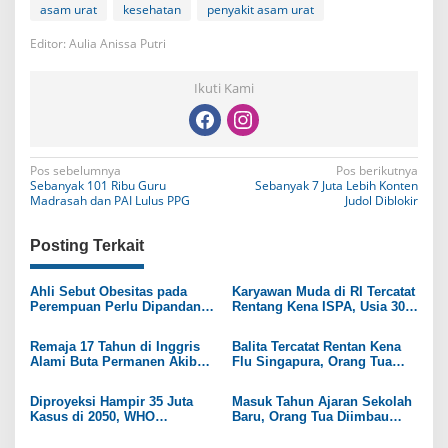
asam urat
kesehatan
penyakit asam urat
Editor: Aulia Anissa Putri
Ikuti Kami
N
Pos sebelumnya
Pos berikutnya
Sebanyak 101 Ribu Guru
Sebanyak 7 Juta Lebih Konten
a
Madrasah dan PAI Lulus PPG
Judol Diblokir
v
Posting Terkait
i
g
Ahli Sebut Obesitas pada
Karyawan Muda di RI Tercatat
Perempuan Perlu Dipandang
Rentang Kena ISPA, Usia 30
a
sebagai Penyakit Kronis
ke Atas Bahaya Penyakit
Sendi
s
Remaja 17 Tahun di Inggris
Balita Tercatat Rentan Kena
Alami Buta Permanen Akibat
Flu Singapura, Orang Tua
i
Sering Konsumsi Makanan
Diimbau Observasi Ketat di
Cepat Saji
Masa Prasekolah
p
Diproyeksi Hampir 35 Juta
Masuk Tahun Ajaran Sekolah
Kasus di 2050, WHO
Baru, Orang Tua Diimbau
o
Peringatkan Pengendalian
Waspada Atas Risiko Miopia
Kanker
pada Anak