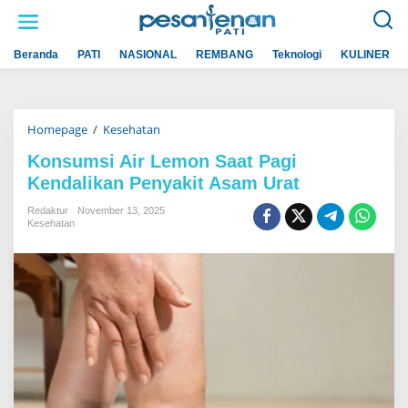
L
e
w
a
Beranda
PATI
NASIONAL
REMBANG
Teknologi
KULINER
t
i
k
e
k
Homepage
/
Kesehatan
K
o
o
n
n
t
Konsumsi Air Lemon Saat Pagi
s
e
Kendalikan Penyakit Asam Urat
u
n
m
s
Redaktur
November 13, 2025
i
Kesehatan
A
i
r
L
e
m
o
n
S
a
a
t
P