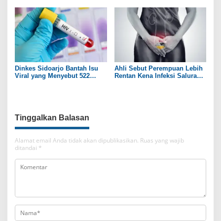
Berbahaya
Dinkes Sidoarjo Bantah Isu
Ahli Sebut Perempuan Lebih
Viral yang Menyebut 522
Rentan Kena Infeksi Saluran
Pelajar Terpapar HIV/AIDS
Kemih daripada Laki-laki
Tinggalkan Balasan
Alamat email Anda tidak akan dipublikasikan.
Ruas yang wajib
ditandai
*