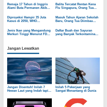
s
Sendi
Remaja 17 Tahun di Inggris
Balita Tercatat Rentan Kena
i
Alami Buta Permanen Akibat
Flu Singapura, Orang Tua
Sering Konsumsi Makanan
Diimbau Observasi Ketat di
p
Cepat Saji
Masa Prasekolah
Diproyeksi Hampir 35 Juta
Masuk Tahun Ajaran Sekolah
o
Kasus di 2050, WHO
Baru, Orang Tua Diimbau
Peringatkan Pengendalian
Waspada Atas Risiko Miopia
s
Kanker
pada Anak
Jenis Ikan yang Mengandung
Daftar Buah dan Sayuran
Merkuri Tinggi Menurut FDA
yang Banyak Terkontaminasi
AS
Mikroplastik
Jangan Lewatkan
Jangan Disentuh! Inilah 7
Inilah 5 Pekerjaan yang
Hewan Laut yang Indah tapi
Sangat Menantang di Dunia
Sangat Mematikan