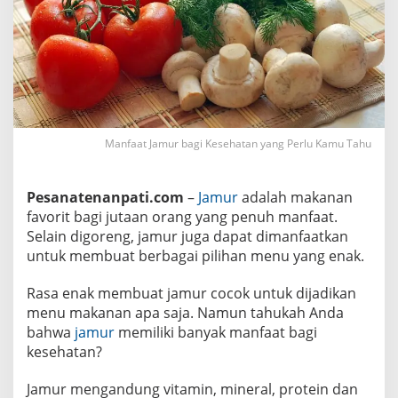
a
t
a
n
y
a
n
g
P
e
r
Manfaat Jamur bagi Kesehatan yang Perlu Kamu Tahu
l
u
K
a
Pesanatenanpati.com
–
Jamur
adalah makanan
m
favorit bagi jutaan orang yang penuh manfaat.
u
Selain digoreng, jamur juga dapat dimanfaatkan
T
a
untuk membuat berbagai pilihan menu yang enak.
h
u
Rasa enak membuat jamur cocok untuk dijadikan
menu makanan apa saja. Namun tahukah Anda
bahwa
jamur
memiliki banyak manfaat bagi
kesehatan?
Jamur mengandung vitamin, mineral, protein dan