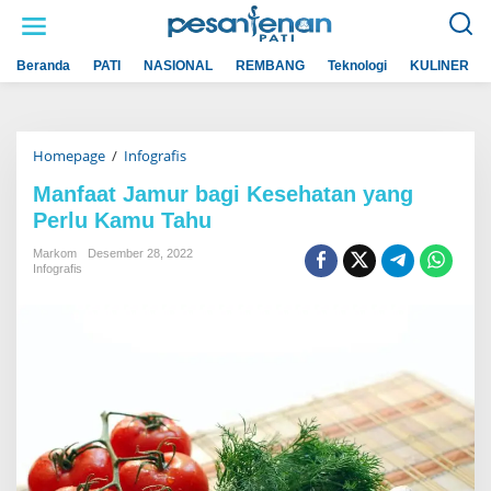
L
e
w
a
Beranda
PATI
NASIONAL
REMBANG
Teknologi
KULINER
t
i
k
e
k
Homepage
/
Infografis
M
o
a
n
n
t
Manfaat Jamur bagi Kesehatan yang
f
e
Perlu Kamu Tahu
a
n
a
t
Markom
Desember 28, 2022
J
Infografis
a
m
u
r
b
a
g
i
K
e
s
e
h