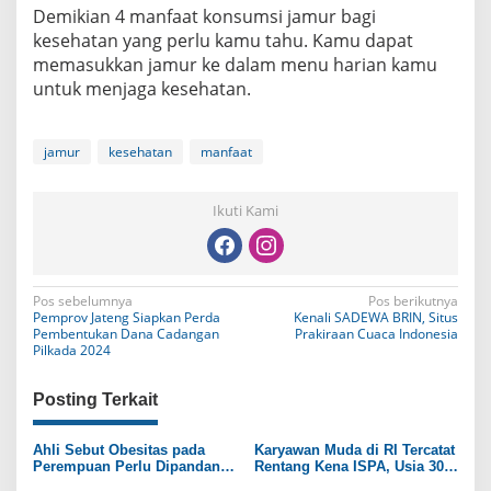
Demikian 4 manfaat konsumsi jamur bagi
kesehatan yang perlu kamu tahu. Kamu dapat
memasukkan jamur ke dalam menu harian kamu
untuk menjaga kesehatan.
jamur
kesehatan
manfaat
Ikuti Kami
N
Pos sebelumnya
Pos berikutnya
Pemprov Jateng Siapkan Perda
Kenali SADEWA BRIN, Situs
a
Pembentukan Dana Cadangan
Prakiraan Cuaca Indonesia
Pilkada 2024
v
i
Posting Terkait
g
Ahli Sebut Obesitas pada
Karyawan Muda di RI Tercatat
a
Perempuan Perlu Dipandang
Rentang Kena ISPA, Usia 30
sebagai Penyakit Kronis
ke Atas Bahaya Penyakit