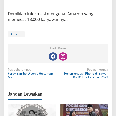
Demikian informasi mengenai Amazon yang
memecat 18.000 karyawannya.
Amazon
Ikuti Kami
N
Pos sebelumnya
Pos berikutnya
Ferdy Sambo Divonis Hukuman
Rekomendasi iPhone di Bawah
a
Mati
Rp 10 Juta Februari 2023
v
i
Jangan Lewatkan
g
a
s