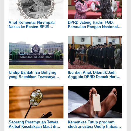
i
p
o
Viral Komentar Nirempati
DPRD Jateng Hadiri FGD,
Nakes ke Pasien BPJS
Persoalan Pangan Nasional
s
Berujung Maut, Menkes: Hati
Jadi Bahasan
Saya Sedih dan Merasa Gagal
Undip Bantah Isu Bullying
Ibu dan Anak Dilantik Jadi
yang Sebabkan Tewasnya
Anggota DPRD Demak Hari
Mahasiswi Kedokteran
Ini
Seorang Perempuan Tewas
Kemenkes Tutup program
Akibat Kecelakaan Maut di
studi anestesi Undip Imbas
Pantura
Kematian Mahasiswi