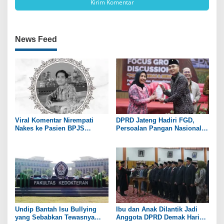
News Feed
Viral Komentar Nirempati
DPRD Jateng Hadiri FGD,
Nakes ke Pasien BPJS
Persoalan Pangan Nasional
Berujung Maut, Menkes: Hati
Jadi Bahasan
Saya Sedih dan Merasa Gagal
Undip Bantah Isu Bullying
Ibu dan Anak Dilantik Jadi
yang Sebabkan Tewasnya
Anggota DPRD Demak Hari