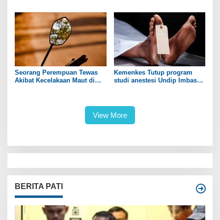
Mahasiswi Kedokteran
Ini
Seorang Perempuan Tewas
Kemenkes Tutup program
Akibat Kecelakaan Maut di
studi anestesi Undip Imbas
Pantura
Kematian Mahasiswi
Kedokteran
View More
BERITA PATI