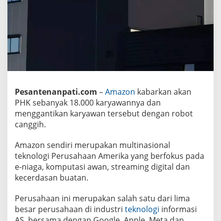
a
r
y
a
w
a
n
d
e
n
g
a
Pesantenanpati.com
–
Amazon
kabarkan akan
n
R
PHK sebanyak 18.000 karyawannya dan
o
menggantikan karyawan tersebut dengan robot
b
o
canggih.
t
Amazon sendiri merupakan multinasional
teknologi Perusahaan Amerika yang berfokus pada
e-niaga, komputasi awan, streaming digital dan
kecerdasan buatan.
Perusahaan ini merupakan salah satu dari lima
besar perusahaan di industri
teknologi
informasi
AS, bersama dengan Google, Apple, Meta dan