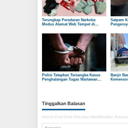
Terungkap Peredaran Narkoba
Satpam Ka
Modus Alamat Web Tempet di
Pengeroy
Boyolali dan Sukoharjo
Polisi Tetapkan Tersangka Kasus
Banjir B
Penghalangan Tugas Wartawan
Kemensos
Saat Liput di DPRD Pati
Tinggalkan Balasan
Alamat email Anda tidak akan dipublikasikan.
Ruas yan