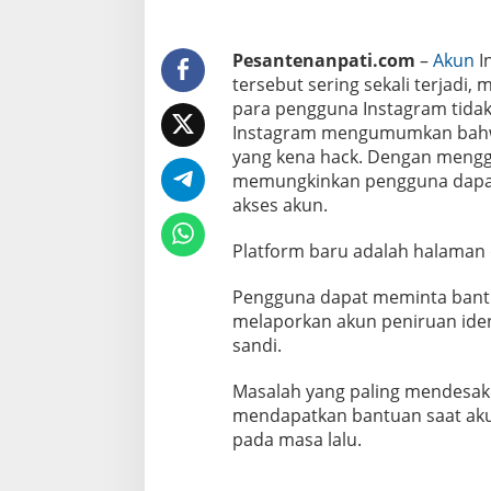
i
H
a
Pesantenanpati.com
–
Akun
In
c
k
tersebut sering sekali terjadi
!
para pengguna Instagram tidak 
Instagram mengumumkan bahwa
yang kena hack. Dengan meng
memungkinkan pengguna dapa
akses akun.
Platform baru adalah halaman 
Pengguna dapat meminta bantu
melaporkan akun peniruan iden
sandi.
Masalah yang paling mendesak
mendapatkan bantuan saat aku
pada masa lalu.