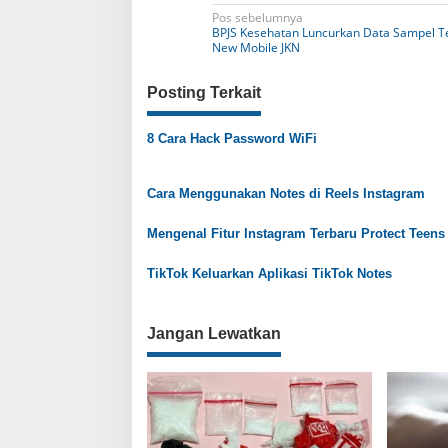
N
Pos sebelumnya
BPJS Kesehatan Luncurkan Data Sampel T
a
New Mobile JKN
v
Posting Terkait
i
g
8 Cara Hack Password WiFi
a
s
Cara Menggunakan Notes di Reels Instagram
i
Mengenal Fitur Instagram Terbaru Protect Teens
p
o
TikTok Keluarkan Aplikasi TikTok Notes
s
Jangan Lewatkan