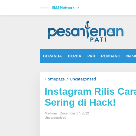
L
e
SMJ Network
w
a
tutup
t
i
k
e
k
o
n
t
BERANDA
BERITA
PATI
REMBANG
NASI
e
n
Homepage
/
Uncategorized
I
n
s
Instagram Rilis Ca
t
a
Sering di Hack!
g
r
a
Markom
Desember 17, 2022
m
Uncategorized
R
i
l
i