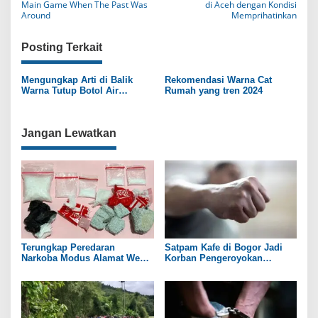
a
Main Game When The Past Was
di Aceh dengan Kondisi
Around
Memprihatinkan
v
i
Posting Terkait
g
Mengungkap Arti di Balik
Rekomendasi Warna Cat
a
Warna Tutup Botol Air
Rumah yang tren 2024
Mineral Kemasan
s
i
Jangan Lewatkan
p
o
s
Terungkap Peredaran
Satpam Kafe di Bogor Jadi
Narkoba Modus Alamat Web
Korban Pengeroyokan
Tempet di Boyolali dan
Sekelompok Orang
Sukoharjo