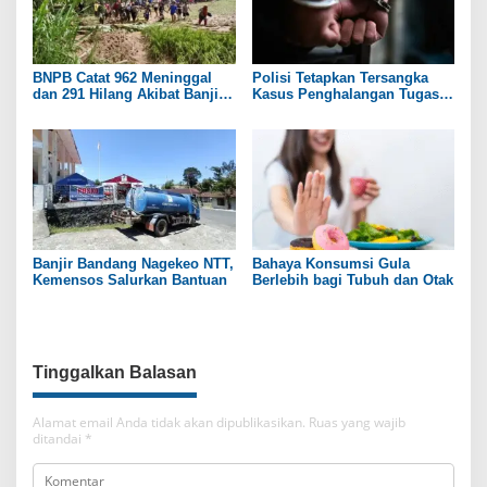
BNPB Catat 962 Meninggal
Polisi Tetapkan Tersangka
dan 291 Hilang Akibat Banjir
Kasus Penghalangan Tugas
dan Longsor di Sumatera
Wartawan Saat Liput di DPRD
Pati
Banjir Bandang Nagekeo NTT,
Bahaya Konsumsi Gula
Kemensos Salurkan Bantuan
Berlebih bagi Tubuh dan Otak
Tinggalkan Balasan
Alamat email Anda tidak akan dipublikasikan.
Ruas yang wajib
ditandai
*