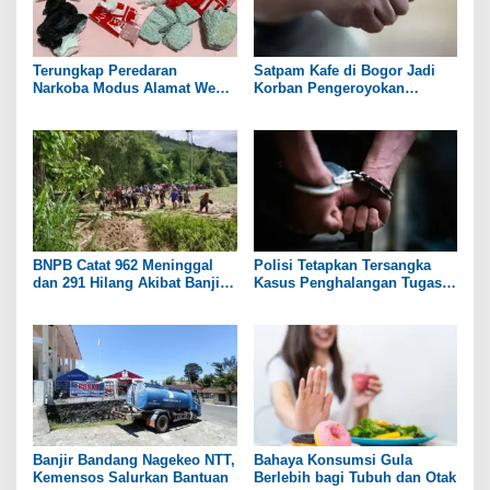
Terungkap Peredaran
Satpam Kafe di Bogor Jadi
Narkoba Modus Alamat Web
Korban Pengeroyokan
Tempet di Boyolali dan
Sekelompok Orang
Sukoharjo
BNPB Catat 962 Meninggal
Polisi Tetapkan Tersangka
dan 291 Hilang Akibat Banjir
Kasus Penghalangan Tugas
dan Longsor di Sumatera
Wartawan Saat Liput di DPRD
Pati
Banjir Bandang Nagekeo NTT,
Bahaya Konsumsi Gula
Kemensos Salurkan Bantuan
Berlebih bagi Tubuh dan Otak