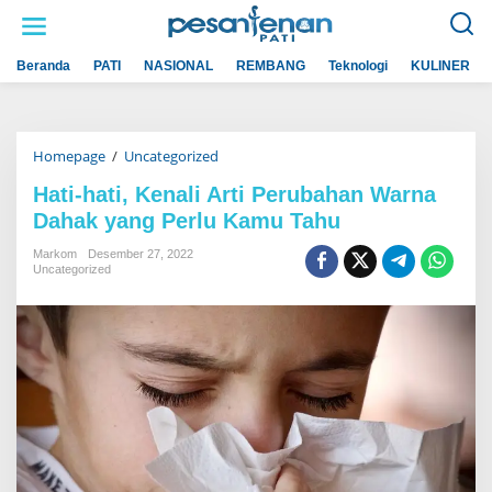
L
e
w
a
Beranda
PATI
NASIONAL
REMBANG
Teknologi
KULINER
t
i
k
e
k
Homepage
/
Uncategorized
H
o
a
n
t
t
Hati-hati, Kenali Arti Perubahan Warna
i
e
Dahak yang Perlu Kamu Tahu
-
n
h
a
Markom
Desember 27, 2022
t
Uncategorized
i
,
K
e
n
a
l
i
A
r
t
i
P