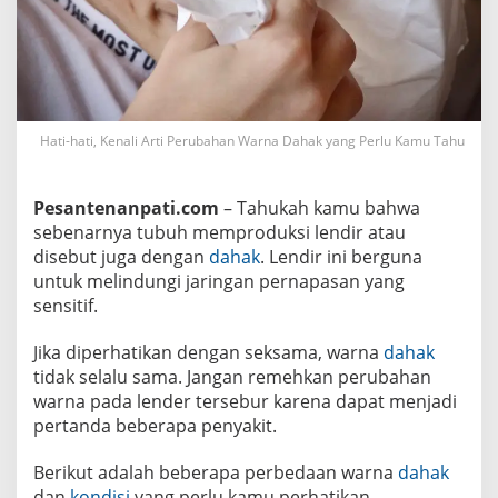
e
r
u
b
a
h
a
n
Hati-hati, Kenali Arti Perubahan Warna Dahak yang Perlu Kamu Tahu
W
a
r
n
Pesantenanpati.com
– Tahukah kamu bahwa
a
D
sebenarnya tubuh memproduksi lendir atau
a
disebut juga dengan
dahak
. Lendir ini berguna
h
a
untuk melindungi jaringan pernapasan yang
k
sensitif.
y
a
n
Jika diperhatikan dengan seksama, warna
dahak
g
tidak selalu sama. Jangan remehkan perubahan
P
e
warna pada lender tersebur karena dapat menjadi
r
pertanda beberapa penyakit.
l
u
K
Berikut adalah beberapa perbedaan warna
dahak
a
m
dan
kondisi
yang perlu kamu perhatikan.