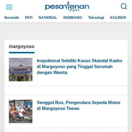
L
e
w
a
Beranda
PATI
NASIONAL
REMBANG
Teknologi
KULINER
t
i
k
e
k
o
n
margoyoso
t
e
n
Inspektorat Selidiki Kasus Skandal Kades
di Margoyoso yang Tinggal Serumah
dengan Wanita
Senggol Bus, Pengendara Sepeda Motor
di Margoyoso Tewas