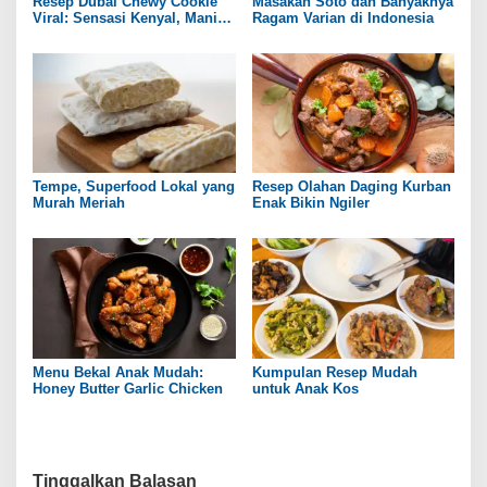
Resep Dubai Chewy Cookie
Masakan Soto dan Banyaknya
Viral: Sensasi Kenyal, Manis,
Ragam Varian di Indonesia
dan Gurih ala Rumahan
Tempe, Superfood Lokal yang
Resep Olahan Daging Kurban
Murah Meriah
Enak Bikin Ngiler
Menu Bekal Anak Mudah:
Kumpulan Resep Mudah
Honey Butter Garlic Chicken
untuk Anak Kos
Tinggalkan Balasan