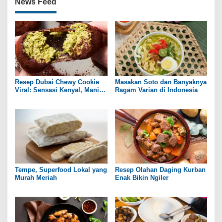
News Feed
Resep Dubai Chewy Cookie
Masakan Soto dan Banyaknya
Viral: Sensasi Kenyal, Manis,
Ragam Varian di Indonesia
dan Gurih ala Rumahan
Tempe, Superfood Lokal yang
Resep Olahan Daging Kurban
Murah Meriah
Enak Bikin Ngiler