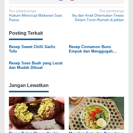
N
Pos sebelumnya
Pos berikutnya
Hukum Mencicipi Makanan Saat
Ibu dan Anak Ditemukan Tewas
a
Puasa
Dalam Toren Rumah di Jakbar
v
Posting Terkait
i
g
Resep Sweet Chilli Garlic
Resep Cinnamon Buns
Tofu
Empuk dan Menggugah
a
Selera
s
Resep Soes Buah yang Lezat
dan Mudah Dibuat
i
p
Jangan Lewatkan
o
s