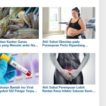
ukan Kanker Ganas
Ahli Sebut Obesitas pada
yang Menular antar Ikan
Perempuan Perlu Dipandang
sebagai Penyakit Kronis
doarjo Bantah Isu Viral
Ahli Sebut Perempuan Lebih
ebut 522 Pelajar Terpapar
Rentan Kena Infeksi Saluran Kemih
daripada Laki-laki