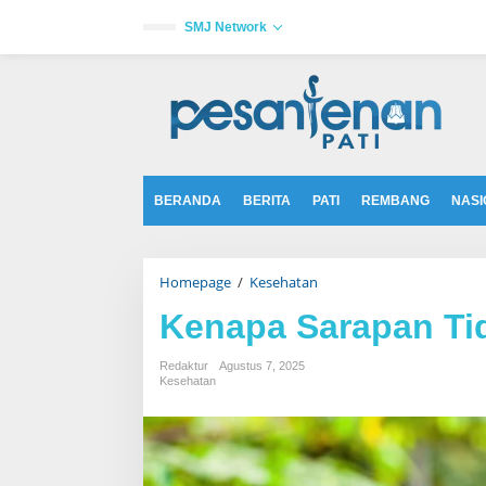
L
e
SMJ Network
w
a
tutup
t
i
k
e
k
o
n
t
BERANDA
BERITA
PATI
REMBANG
NASI
e
n
Homepage
/
Kesehatan
K
e
n
Kenapa Sarapan Ti
a
p
a
Redaktur
Agustus 7, 2025
S
Kesehatan
a
r
a
p
a
n