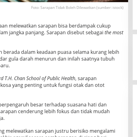
Foto: Sarapan Tidak Boleh Dilewatkan (sumber: istock)
saan melewatkan sarapan bisa berdampak cukup
alam jangka panjang. Sarapan disebut sebagai
the most
h berada dalam keadaan puasa selama kurang lebih
adar gula darah menurun dan inilah saatnya tubuh
aru.
d T.H. Chan School of Public Health
, sarapan
osa yang penting untuk fungsi otak dan otot
 berpengaruh besar terhadap suasana hati dan
 sarapan cenderung lebih fokus dan tidak mudah
a.
ing melewatkan sarapan justru berisiko mengalami