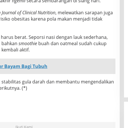
rakhir
ngemil
secara sembarangan di siang hari.
Journal of Clinical Nutrition
, melewatkan sarapan juga
isiko obesitas karena pola makan menjadi tidak
i harus berat. Seporsi nasi dengan lauk sederhana,
u bahkan
smoothie
buah dan oatmeal sudah cukup
embali aktif.
ur Bayam Bagi Tubuh
stabilitas gula darah dan membantu mengendalikan
rikutnya. (*)
Ikuti Kami