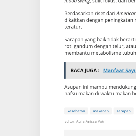
mood swing
, sulit fokus, dan be
Berdasarkan riset dari
American 
dikaitkan dengan peningkatan r
teratur.
Sarapan yang baik tidak berart
roti gandum dengan telur, ata
membantu metabolisme tubuh k
BACA JUGA :
Manfaat Say
Asupan ini mampu mendukung 
nafsu makan di waktu makan be
kesehatan
makanan
sarapan
Editor: Aulia Anissa Putri