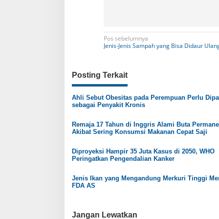
N
Pos sebelumnya
Jenis-Jenis Sampah yang Bisa Didaur Ulan
a
v
Posting Terkait
i
g
Ahli Sebut Obesitas pada Perempuan Perlu Dip
sebagai Penyakit Kronis
a
s
Remaja 17 Tahun di Inggris Alami Buta Perman
Akibat Sering Konsumsi Makanan Cepat Saji
i
p
Diproyeksi Hampir 35 Juta Kasus di 2050, WHO
Peringatkan Pengendalian Kanker
o
s
Jenis Ikan yang Mengandung Merkuri Tinggi Me
FDA AS
Jangan Lewatkan