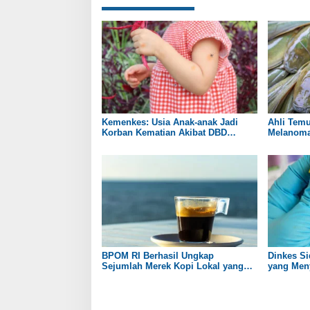
Kemenkes: Usia Anak-anak Jadi
Ahli Tem
Korban Kematian Akibat DBD
Melanoma 
Tertinggi
Lele
BPOM RI Berhasil Ungkap
Dinkes Si
Sejumlah Merek Kopi Lokal yang
yang Meny
Mengandung Zat Berbahaya
HIV/AIDS