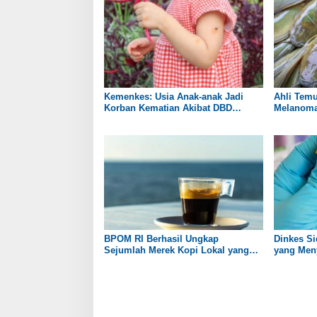
Kemenkes: Usia Anak-anak Jadi
Ahli Tem
Korban Kematian Akibat DBD
Melanoma 
Tertinggi
Lele
BPOM RI Berhasil Ungkap
Dinkes Si
Sejumlah Merek Kopi Lokal yang
yang Meny
Mengandung Zat Berbahaya
HIV/AIDS