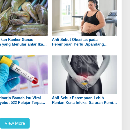
ukan Kanker Ganas
Ahli Sebut Obesitas pada
yang Menular antar Ikan
Perempuan Perlu Dipandang
sebagai Penyakit Kronis
doarjo Bantah Isu Viral
Ahli Sebut Perempuan Lebih
ebut 522 Pelajar Terpapar
Rentan Kena Infeksi Saluran Kemih
daripada Laki-laki
View More