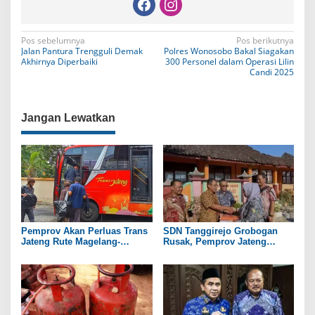
N
Pos sebelumnya
Pos berikutnya
Jalan Pantura Trengguli Demak
Polres Wonosobo Bakal Siagakan
a
Akhirnya Diperbaiki
300 Personel dalam Operasi Lilin
Candi 2025
v
i
Jangan Lewatkan
g
a
s
i
p
o
Pemprov Akan Perluas Trans
SDN Tanggirejo Grobogan
s
Jateng Rute Magelang-
Rusak, Pemprov Jateng
Temanggung pada 2027
Pastikan Ada Bantuan
Revitalisasi