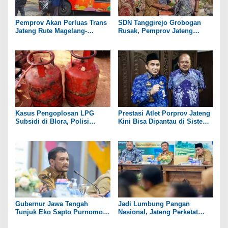
Pemprov Akan Perluas Trans
SDN Tanggirejo Grobogan
Jateng Rute Magelang-
Rusak, Pemprov Jateng
Temanggung pada 2027
Pastikan Ada Bantuan
Revitalisasi
Kasus Pengoplosan LPG
Prestasi Atlet Porprov Jateng
Subsidi di Blora, Polisi
Kini Bisa Dipantau di Sistem
Tetapkan 1 Tersangka
Secara Real Time
Gubernur Jawa Tengah
Jadi Lumbung Pangan
Tunjuk Eko Sapto Purnomo
Nasional, Jateng Perketat
Jadi Plt Bupati Sukoharjo
Pengendalian Alih Fungsi