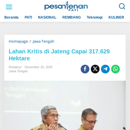
L
e
w
a
Beranda
PATI
NASIONAL
REMBANG
Teknologi
KULINER
t
i
k
e
k
Homepage
/
Jawa Tengah
L
o
a
n
h
t
Lahan Kritis di Jateng Capai 317.629
a
e
Hektare
n
n
K
r
Redaktur
Desember 16, 2025
i
Jawa Tengah
t
i
s
d
i
J
a
t
e
n
g
C
a