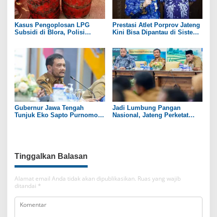
Kasus Pengoplosan LPG
Prestasi Atlet Porprov Jateng
Subsidi di Blora, Polisi
Kini Bisa Dipantau di Sistem
Tetapkan 1 Tersangka
Secara Real Time
Gubernur Jawa Tengah
Jadi Lumbung Pangan
Tunjuk Eko Sapto Purnomo
Nasional, Jateng Perketat
Jadi Plt Bupati Sukoharjo
Pengendalian Alih Fungsi
Lahan Sawah
Tinggalkan Balasan
Alamat email Anda tidak akan dipublikasikan.
Ruas yang wajib
ditandai
*