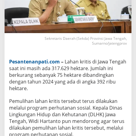
p
a
i
3
1
7
.
6
Sekretaris Daerah (Sekda) Provinsi Jawa Tengah,
2
Sumarno/jatengprov
9
H
e
k
Pesantenanpati.com
–
Lahan kritis di Jawa Tengah
t
a
saat ini masih ada 317.629 hektare. Jumlah ini
r
berkurang sebanyak 75 hektare dibandingkan
e
dengan tahun 2024 yang ada di angka 392 ribu
hektare.
Pemulihan lahan kritis tersebut terus dilakukan
melalui program perhutanan sosial. Kepala Dinas
Lingkungan Hidup dan Kehutanan (DLHK) Jawa
Tengah, Widi Hartanto pun mendorong agar terus
dilakukan pemulihan lahan kritis tersebut, melalui
program perhutanan sosial.