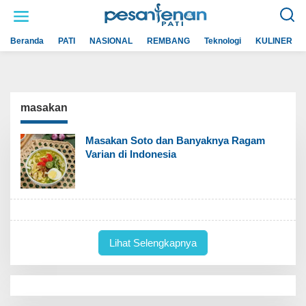
L
e
w
a
Beranda
PATI
NASIONAL
REMBANG
Teknologi
KULINER
t
i
k
e
k
o
n
masakan
t
e
n
Masakan Soto dan Banyaknya Ragam
Varian di Indonesia
Lihat Selengkapnya