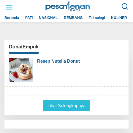
L
e
w
a
Beranda
PATI
NASIONAL
REMBANG
Teknologi
KULINER
t
i
k
e
k
o
n
DonatEmpuk
t
e
n
Resep Nutella Donut
Lihat Selengkapnya