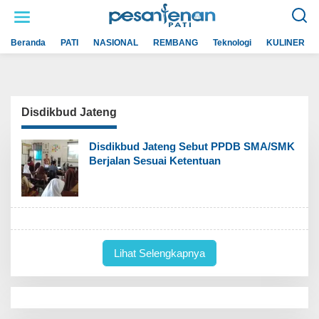
L
e
w
a
Beranda
PATI
NASIONAL
REMBANG
Teknologi
KULINER
t
i
k
e
k
o
n
Disdikbud Jateng
t
e
n
Disdikbud Jateng Sebut PPDB SMA/SMK
Berjalan Sesuai Ketentuan
Lihat Selengkapnya