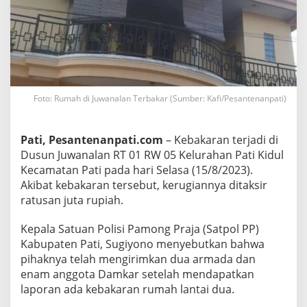
k
a
r
,
K
e
r
u
g
Foto: Rumah di Juwanalan Terbakar (Sumber: Kafi/Pesantenanpati)
i
a
n
D
Pati, Pesantenanpati.com
– Kebakaran terjadi di
i
t
Dusun Juwanalan RT 01 RW 05 Kelurahan Pati Kidul
a
Kecamatan Pati pada hari Selasa (15/8/2023).
k
s
Akibat kebakaran tersebut, kerugiannya ditaksir
i
ratusan juta rupiah.
r
R
a
Kepala Satuan Polisi Pamong Praja (Satpol PP)
t
Kabupaten Pati, Sugiyono menyebutkan bahwa
u
s
pihaknya telah mengirimkan dua armada dan
a
enam anggota Damkar setelah mendapatkan
n
J
laporan ada kebakaran rumah lantai dua.
u
t