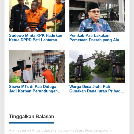
Sudewo Minta KPK Hadirkan
Pemkab Pati Lakukan
Ketua DPRD Pati Lantaran
Pemetaan Daerah yang Alami
Namanya Disebut oleh Saksi
Kekeringan
Siswa MTs di Pati Diduga
Warga Desa Jrahi Pati
Jadi Korban Perundungan
Gunakan Dana Iuran Pribadi
hingga Jari Tangan Putus
untuk Perbaiki Jalan Utama
Tinggalkan Balasan
Alamat email Anda tidak akan dipublikasikan.
Ruas yang wajib