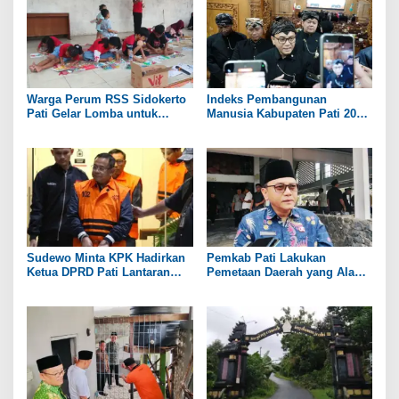
Warga Perum RSS Sidokerto
Indeks Pembangunan
Pati Gelar Lomba untuk
Manusia Kabupaten Pati 2025
Rayakan HUT RI ke-81
Capai 74,98 Persen
Sudewo Minta KPK Hadirkan
Pemkab Pati Lakukan
Ketua DPRD Pati Lantaran
Pemetaan Daerah yang Alami
Namanya Disebut oleh Saksi
Kekeringan