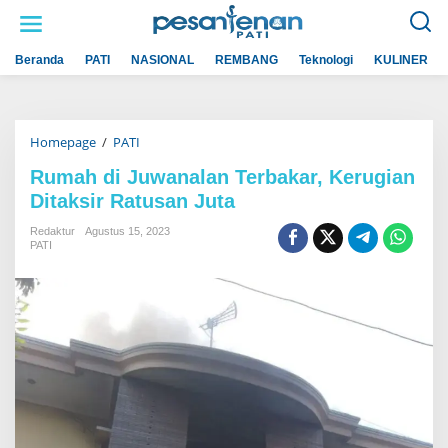
L
e
w
a
Beranda
PATI
NASIONAL
REMBANG
Teknologi
KULINER
t
i
k
e
k
Homepage
/
PATI
R
o
u
n
m
t
Rumah di Juwanalan Terbakar, Kerugian
a
e
Ditaksir Ratusan Juta
h
n
d
i
Redaktur
Agustus 15, 2023
J
PATI
u
w
a
n
a
l
a
n
T
e
r
b
a