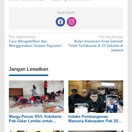
Ikuti Kami
N
Pos sebelumnya
Pos berikutnya
Cara Mengaktifkan dan
Bulan Imunisasi Anak Sekolah
a
Menggunakan Shopee PayLater!
Telah Terlaksana di 25 Sekolah di
Juwana
v
i
Jangan Lewatkan
g
a
s
i
p
o
Warga Perum RSS Sidokerto
Indeks Pembangunan
s
Pati Gelar Lomba untuk
Manusia Kabupaten Pati 2025
Rayakan HUT RI ke-81
Capai 74,98 Persen