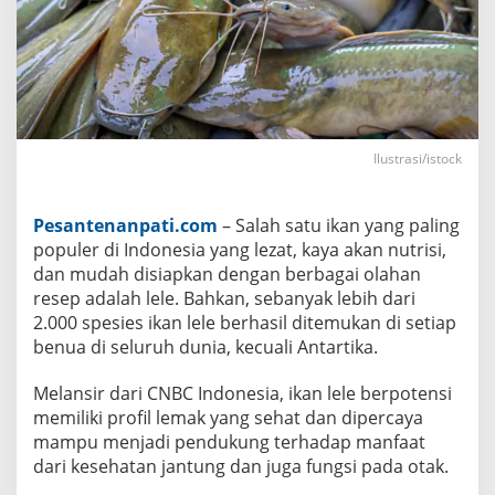
L
e
l
e
T
e
r
n
y
Ilustrasi/istock
a
t
a
S
Pesantenanpati.com
– Salah satu ikan yang paling
e
r
populer di Indonesia yang lezat, kaya akan nutrisi,
a
dan mudah disiapkan dengan berbagai olahan
p
R
resep adalah lele. Bahkan, sebanyak lebih dari
a
2.000 spesies ikan lele berhasil ditemukan di setiap
c
u
benua di seluruh dunia, kecuali Antartika.
n
d
Melansir dari CNBC Indonesia, ikan lele berpotensi
a
l
memiliki profil lemak yang sehat dan dipercaya
a
mampu menjadi pendukung terhadap manfaat
m
A
dari kesehatan jantung dan juga fungsi pada otak.
i
r