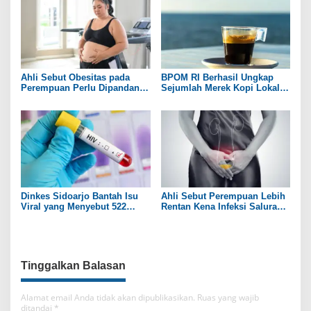
Ahli Sebut Obesitas pada
BPOM RI Berhasil Ungkap
Perempuan Perlu Dipandang
Sejumlah Merek Kopi Lokal
sebagai Penyakit Kronis
yang Mengandung Zat
Berbahaya
Dinkes Sidoarjo Bantah Isu
Ahli Sebut Perempuan Lebih
Viral yang Menyebut 522
Rentan Kena Infeksi Saluran
Pelajar Terpapar HIV/AIDS
Kemih daripada Laki-laki
Tinggalkan Balasan
Alamat email Anda tidak akan dipublikasikan.
Ruas yang wajib
ditandai
*