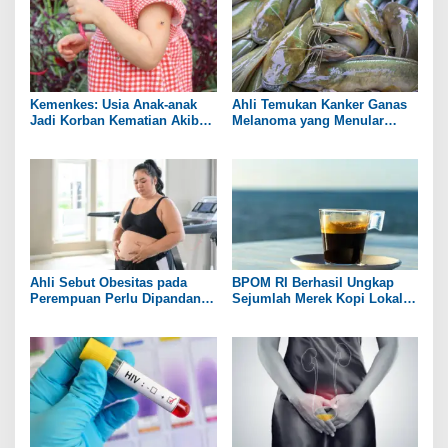
Kemenkes: Usia Anak-anak
Ahli Temukan Kanker Ganas
Jadi Korban Kematian Akibat
Melanoma yang Menular
DBD Tertinggi
antar Ikan Lele
Ahli Sebut Obesitas pada
BPOM RI Berhasil Ungkap
Perempuan Perlu Dipandang
Sejumlah Merek Kopi Lokal
sebagai Penyakit Kronis
yang Mengandung Zat
Berbahaya