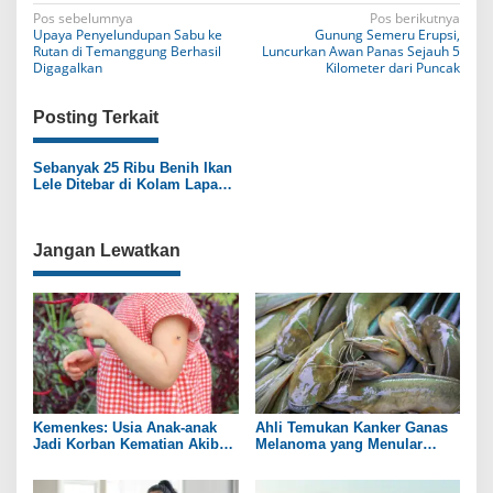
N
Pos sebelumnya
Pos berikutnya
Upaya Penyelundupan Sabu ke
Gunung Semeru Erupsi,
a
Rutan di Temanggung Berhasil
Luncurkan Awan Panas Sejauh 5
Digagalkan
Kilometer dari Puncak
v
i
Posting Terkait
g
Sebanyak 25 Ribu Benih Ikan
a
Lele Ditebar di Kolam Lapas
Pati
s
i
Jangan Lewatkan
p
o
s
Kemenkes: Usia Anak-anak
Ahli Temukan Kanker Ganas
Jadi Korban Kematian Akibat
Melanoma yang Menular
DBD Tertinggi
antar Ikan Lele