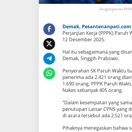
2
D
Pengangkatan PPPK
e
s
e
m
Demak, Pesantenanpati.com
b
Perjanjian Kerja (PPPK) Paruh
e
r
12 Desember 2025.
2
0
Hal itu sebagaimana yang dis
2
5
Demak, Singgih Prabowo.
Penyerahan SK Paruh Waktu baka
penerima ada 2.421 orang dia
1.690 orang, PPPK Paruh Wakt
Nakes sebanyak 405 orang.
“Dalam kesempatan yang sama n
penutupan Latsar CPNS yang diik
di acara tersebut ada 2.521 ora
Pihaknya menegaskan bahwa sel