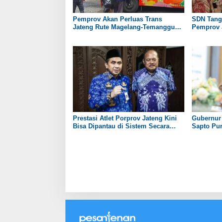
Pemprov Akan Perluas Trans
SDN Tang
Jateng Rute Magelang-Temanggung
Pemprov 
pada 2027
Bantuan R
Prestasi Atlet Porprov Jateng Kini
Gubernur
Bisa Dipantau di Sistem Secara
Sapto Pur
Real Time
Sukoharj