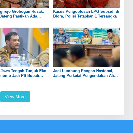
girejo Grobogan Rusak,
Kasus Pengoplosan LPG Subsidi di
Jateng Pastikan Ada
Blora, Polisi Tetapkan 1 Tersangka
evitalisasi
 Jawa Tengah Tunjuk Eko
Jadi Lumbung Pangan Nasional,
nomo Jadi Plt Bupati
Jateng Perketat Pengendalian Alih
o
Fungsi Lahan Sawah
View More