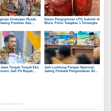
girejo Grobogan Rusak,
Kasus Pengoplosan LPG Subsidi di
Jateng Pastikan Ada
Blora, Polisi Tetapkan 1 Tersangka
evitalisasi
 Jawa Tengah Tunjuk Eko
Jadi Lumbung Pangan Nasional,
nomo Jadi Plt Bupati
Jateng Perketat Pengendalian Alih
o
Fungsi Lahan Sawah
g wajib ditandai
*