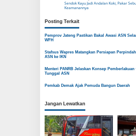
N
Sendok Kayu Jadi Andalan Koki, Pakar Sebu
a
Keamanannya
v
Posting Terkait
i
g
Pemprov Jateng Pastikan Bakal Awasi ASN Sel
WFH
a
s
Stafsus Wapres Matangkan Persiapan Perpinda
ASN ke IKN
i
p
Menteri PANRB Jelaskan Konsep Pemberlakuan 
Tunggal ASN
o
s
Pemkab Demak Ajak Pemuda Bangun Daerah
Jangan Lewatkan