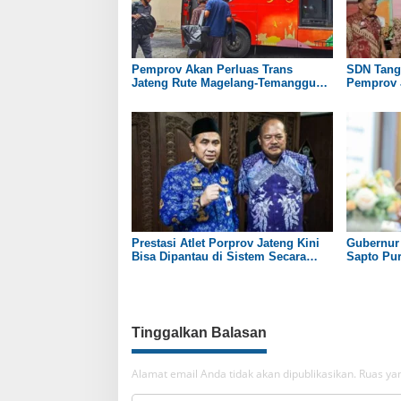
Pemprov Akan Perluas Trans
SDN Tang
Jateng Rute Magelang-Temanggung
Pemprov 
pada 2027
Bantuan R
Prestasi Atlet Porprov Jateng Kini
Gubernur
Bisa Dipantau di Sistem Secara
Sapto Pur
Real Time
Sukoharj
Tinggalkan Balasan
Alamat email Anda tidak akan dipublikasikan.
Ruas yan