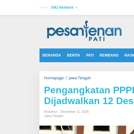
L
e
SMJ Network
w
a
tutup
t
i
k
e
k
o
n
t
BERANDA
BERITA
PATI
REMBANG
NASI
e
n
Homepage
/
Jawa Tengah
P
e
n
Pengangkatan PPP
g
a
Dijadwalkan 12 De
n
g
k
Redaktur
Desember 11, 2025
a
Jawa Tengah
t
a
n
P