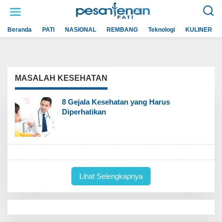
L
e
w
a
Beranda
PATI
NASIONAL
REMBANG
Teknologi
KULINER
t
i
k
e
k
o
n
MASALAH KESEHATAN
t
e
n
8 Gejala Kesehatan yang Harus
Diperhatikan
Lihat Selengkapnya