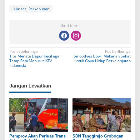
Hilirisasi Perkebunan
Ikuti Kami
N
Pos sebelumnya
Pos berikutnya
Tips Menata Dapur Kecil agar
Smoothies Bowl, Makanan Sehat
a
Tetap Rapi Menurut IKEA
untuk Gaya Hidup Berkelanjutan
Indonesia
v
i
Jangan Lewatkan
g
a
s
i
p
o
Pemprov Akan Perluas Trans
SDN Tanggirejo Grobogan