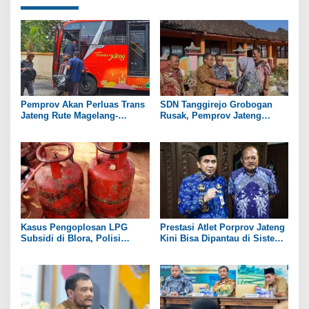
Pemprov Akan Perluas Trans
SDN Tanggirejo Grobogan
Jateng Rute Magelang-
Rusak, Pemprov Jateng
Temanggung pada 2027
Pastikan Ada Bantuan
Revitalisasi
Kasus Pengoplosan LPG
Prestasi Atlet Porprov Jateng
Subsidi di Blora, Polisi
Kini Bisa Dipantau di Sistem
Tetapkan 1 Tersangka
Secara Real Time