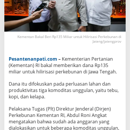
5
M
i
l
i
a
r
u
Kementan Bakal Beri Rp135 Miliar untuk Hilirisasi Perkebunan di
n
Jateng/jatengprov
t
u
k
H
Pesantenanpati.com
–
Kementerian Pertanian
i
l
(Kementan) RI bakal memberikan dana Rp135
i
miliar untuk hilirisasi perkebunan di Jawa Tengah.
r
i
s
Dana itu difokuskan pada perluasan lahan dan
a
produktivitas tiga komoditas unggulan, yaitu tebu,
s
i
kopi, dan kelapa.
P
e
r
Pelaksana Tugas (Plt) Direktur Jenderal (Dirjen)
k
Perkebunan Kementan RI, Abdul Roni Angkat
e
b
mengatakan bahwa sudah ada anggaran yang
u
dialokasikan untuk beberapa komoditas unggulan,
n