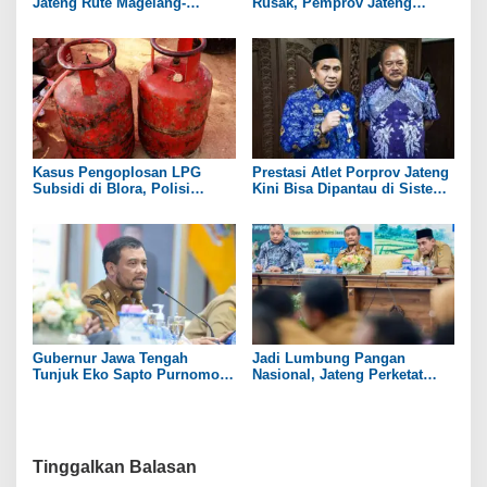
s
Jateng Rute Magelang-
Rusak, Pemprov Jateng
Temanggung pada 2027
Pastikan Ada Bantuan
Revitalisasi
Kasus Pengoplosan LPG
Prestasi Atlet Porprov Jateng
Subsidi di Blora, Polisi
Kini Bisa Dipantau di Sistem
Tetapkan 1 Tersangka
Secara Real Time
Gubernur Jawa Tengah
Jadi Lumbung Pangan
Tunjuk Eko Sapto Purnomo
Nasional, Jateng Perketat
Jadi Plt Bupati Sukoharjo
Pengendalian Alih Fungsi
Lahan Sawah
Tinggalkan Balasan