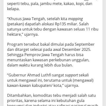
a
seperti tebu, pala, jambu mete, kakao, kopi, dan
n
kelapa.
d
i
J
“Khusus Jawa Tengah, setelah kita
mapping
a
(petakan) dapatlah alokasi Rp135 miliar. Salah
t
e
satunya untuk tebu dengan kawasan seluas 11 ribu
n
hektare,” ujarnya.
g
Program tersebut bakal dimulai pada September
dan ditarget selesai pada awal Desember 2025.
Sehingga Pemprov Jawa Tengah harus bisa
menuntaskan kawasan perkebunan unggulan,
dalam waktu kurang lebih dua bulan.
“Gubernur Ahmad Luthfi sangat
support
sekali
untuk mengawal ini, terutama untuk (mengawal)
kawan-kawan kabupaten/ kota,” ujarnya.
Ditambahkan, komoditas tebu menjadi salah satu
prioritas, karena selama ini kebutuhan gula
konsumsi dan industri atau rafinasi nasional masih