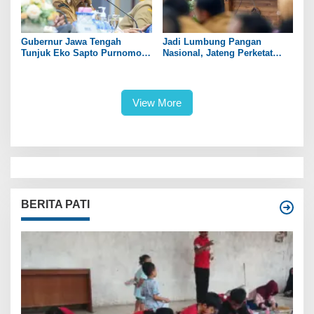
Gubernur Jawa Tengah
Jadi Lumbung Pangan
Tunjuk Eko Sapto Purnomo
Nasional, Jateng Perketat
Jadi Plt Bupati Sukoharjo
Pengendalian Alih Fungsi
Lahan Sawah
View More
BERITA PATI